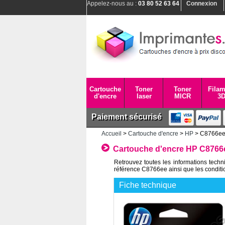
Appelez-nous au :
03 80 52 63 64
Connexion
Cartouche
Toner
Toner
Filam
d'encre
laser
MICR
3
Paiement sécurisé
Accueil
>
Cartouche d'encre
>
HP
> C8766e
Cartouche d'encre HP C8766e
Retrouvez toutes les informations tech
référence C8766ee ainsi que les condition
Fiche technique