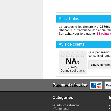
Plus d'infos
La cartouche jet d'encre
Hp C8766e
fabricant
Hp
. Cartouche jet d'encre Or
Son achat vous fera gagner
34 points d
Avis de clients
Que pensez-vou
conseils et remar
NA
/5
Soyez le premie
(0 avis)
Donnez votre avis
Paiement sécurisé
Catégories
I
•
Cartouche d'encre
•
•
Toner laser
•