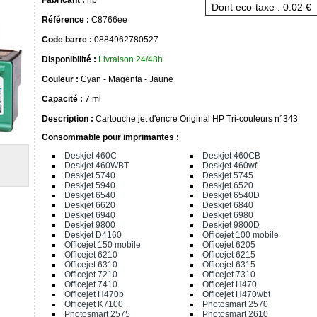
Dont eco-taxe : 0.02 €
Référence :
C8766ee
Code barre :
0884962780527
Disponibilité :
Livraison 24/48h
Couleur :
Cyan - Magenta - Jaune
Capacité :
7 ml
Description :
Cartouche jet d'encre Original HP Tri-couleurs n°343
Consommable pour imprimantes :
Deskjet 460C
Deskjet 460CB
Deskjet 460WBT
Deskjet 460wf
Deskjet 5740
Deskjet 5745
Deskjet 5940
Deskjet 6520
Deskjet 6540
Deskjet 6540D
Deskjet 6620
Deskjet 6840
Deskjet 6940
Deskjet 6980
Deskjet 9800
Deskjet 9800D
Deskjet D4160
Officejet 100 mobile
Officejet 150 mobile
Officejet 6205
Officejet 6210
Officejet 6215
Officejet 6310
Officejet 6315
Officejet 7210
Officejet 7310
Officejet 7410
Officejet H470
Officejet H470b
Officejet H470wbt
Officejet K7100
Photosmart 2570
Photosmart 2575
Photosmart 2610