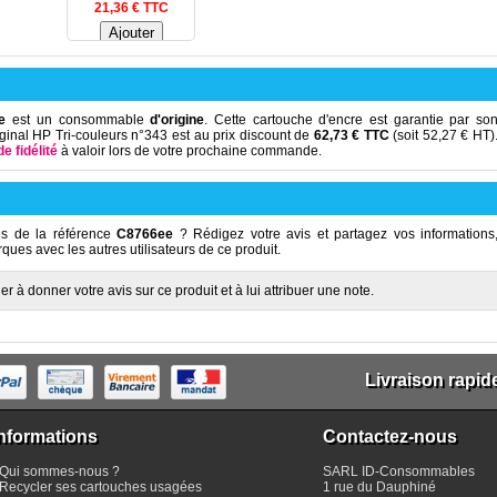
21,36 € TTC
e
est un consommable
d'origine
. Cette cartouche d'encre est garantie par so
iginal HP Tri-couleurs n°343 est au prix discount de
62,73 € TTC
(soit 52,27 € HT)
e fidélité
à valoir lors de votre prochaine commande.
s de la référence
C8766ee
? Rédigez votre avis et partagez vos informations
ques avec les autres utilisateurs de ce produit.
r à donner votre avis sur ce produit et à lui attribuer une note.
Livraison rapid
nformations
Contactez-nous
Qui sommes-nous ?
SARL
ID-Consommables
Recycler ses cartouches usagées
1 rue du Dauphiné