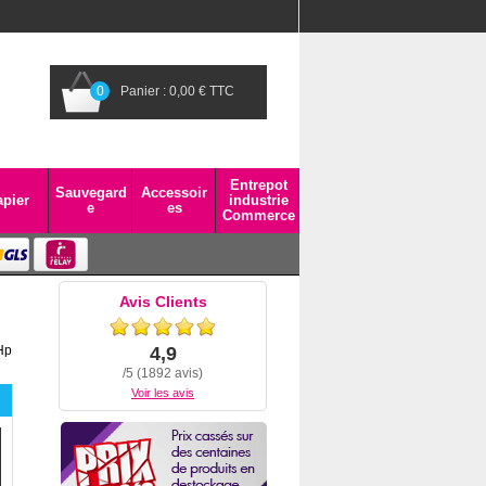
0
Panier : 0,00 € TTC
Entrepot
Sauvegard
Accessoir
pier
industrie
e
es
Commerce
Avis Clients
Hp
4,9
/5 (1892 avis)
Voir les avis