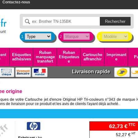
Contactez-nous
1
2
3
Ruban
Ruban
ent
Etiquettes
Cartouche
Imprimant
marquage
Etiqueteus
Pa
D
adhésives
affranchir
e
transfert
e
Livraison rapide
e
e origine
niques de votre Cartouche jet d'encre Original HP Tri-couleurs n°343 de marque 
s de livraison pour ce produit et les avis de clients l'ayant déjà acheté.
TTC
62,73 €
HT
52,27 €
Fabricant :
hp