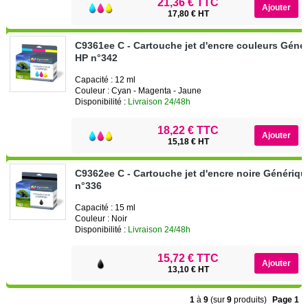
21,36 € TTC
17,80 € HT
C9361ee C - Cartouche jet d'encre couleurs Géné
HP n°342
Capacité : 12 ml
Couleur : Cyan - Magenta - Jaune
Disponibilité :
Livraison 24/48h
18,22 € TTC
15,18 € HT
C9362ee C - Cartouche jet d'encre noire Génériq
n°336
Capacité : 15 ml
Couleur : Noir
Disponibilité :
Livraison 24/48h
15,72 € TTC
13,10 € HT
1
à
9
(sur
9
produits)
Page 1