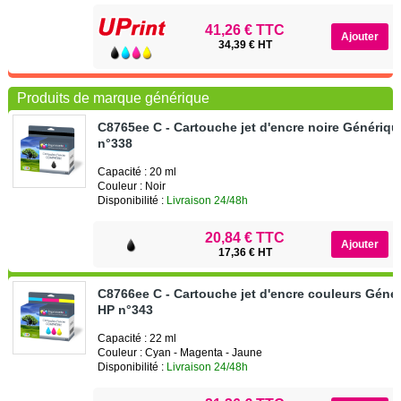
41,26 € TTC
34,39 € HT
Produits de marque générique
C8765ee C - Cartouche jet d'encre noire Génériq
n°338
Capacité : 20 ml
Couleur : Noir
Disponibilité :
Livraison 24/48h
20,84 € TTC
17,36 € HT
C8766ee C - Cartouche jet d'encre couleurs Géné
HP n°343
Capacité : 22 ml
Couleur : Cyan - Magenta - Jaune
Disponibilité :
Livraison 24/48h