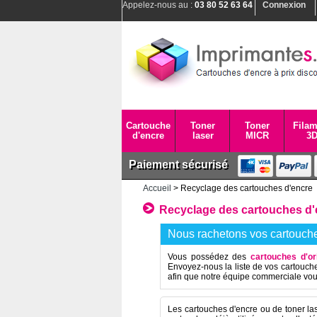
Appelez-nous au :
03 80 52 63 64
Connexion
Cartouche
Toner
Toner
Filam
d'encre
laser
MICR
3
Paiement sécurisé
Accueil
> Recyclage des cartouches d'encre
Recyclage des cartouches d'
Nous rachetons vos cartouche
Vous possédez des
cartouches d'or
Envoyez-nous la liste de vos cartouches
afin que notre équipe commerciale vo
Les cartouches d'encre ou de toner las