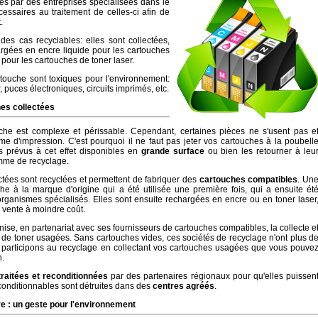
ées par des entreprises spécialisées dans le
cessaires au traitement de celles-ci afin de
.
es cas recyclables: elles sont collectées,
rgées en encre liquide pour les cartouches
 pour les cartouches de toner laser.
ouche sont toxiques pour l'environnement:
 puces électroniques, circuits imprimés, etc.
hes collectées
e est complexe et périssable. Cependant, certaines pièces ne s'usent pas e
me d'impression. C'est pourquoi il ne faut pas jeter vos cartouches à la poubell
s prévus à cet effet disponibles en
grande surface
ou bien les retourner à leu
amme de recyclage.
tées sont recyclées et permettent de fabriquer des
cartouches compatibles
. Un
e à la marque d'origine qui a été utilisée une première fois, qui a ensuite ét
organismes spécialisés. Elles sont ensuite rechargées en encre ou en toner laser
 vente à moindre coût.
ise, en partenariat avec ses fournisseurs de cartouches compatibles, la collecte e
 de toner usagées. Sans cartouches vides, ces sociétés de recyclage n'ont plus d
s participons au recyclage en collectant vos cartouches usagées que vous pouve
n.
traitées et reconditionnées
par des partenaires régionaux pour qu'elles puissen
econditionnables sont détruites dans des
centres agréés
.
e : un geste pour l'environnement