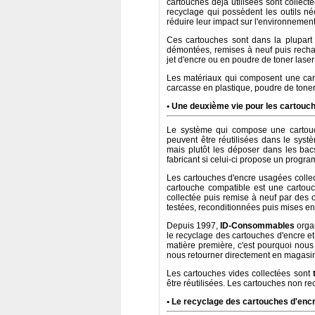
cartouches déjà utilisées sont collect
recyclage qui possèdent les outils né
réduire leur impact sur l'environnement
Ces cartouches sont dans la plupart d
démontées, remises à neuf puis recha
jet d'encre ou en poudre de toner laser
Les matériaux qui composent une cart
carcasse en plastique, poudre de toner,
• Une deuxième vie pour les cartouc
Le système qui compose une cartouch
peuvent être réutilisées dans le systè
mais plutôt les déposer dans les bac
fabricant si celui-ci propose un progr
Les cartouches d'encre usagées collec
cartouche compatible est une cartouch
collectée puis remise à neuf par des 
testées, reconditionnées puis mises en
Depuis 1997,
ID-Consommables
organ
le recyclage des cartouches d'encre et
matière première, c'est pourquoi nou
nous retourner directement en magasi
Les cartouches vides collectées sont
être réutilisées. Les cartouches non r
• Le recyclage des cartouches d'encr