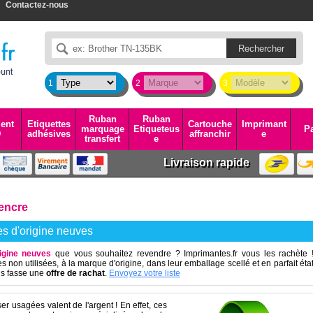
Contactez-nous
1
2
3
Ruban
Ruban
ent
Etiquettes
Cartouche
Imprimant
marquage
Etiqueteus
Pa
D
adhésives
affranchir
e
transfert
e
Livraison rapide
encre
s d'origine neuves
igine neuves
que vous souhaitez revendre ? Imprimantes.fr vous les rachète 
 non utilisées, à la marque d'origine, dans leur emballage scellé et en parfait éta
us fasse une
offre de rachat
.
Envoyez votre liste
er usagées valent de l'argent ! En effet, ces