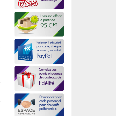
t
e
r
e
é
,
t
e
z
t