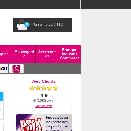
0
Panier : 0,00 € TTC
Entrepot
Sauvegard
Accessoir
pier
industrie
e
es
Commerce
Avis Clients
4,9
/5 (1892 avis)
!
Voir les avis
t