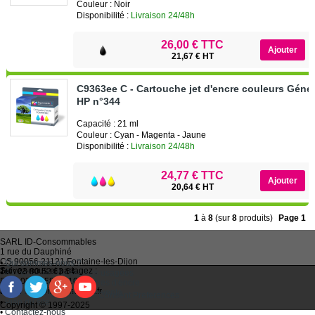
Couleur : Noir
Disponibilité :
Livraison 24/48h
26,00 € TTC
21,67 € HT
C9363ee C - Cartouche jet d'encre couleurs Géné
HP n°344
Capacité : 21 ml
Couleur : Cyan - Magenta - Jaune
Disponibilité :
Livraison 24/48h
24,77 € TTC
20,64 € HT
1
à
8
(sur
8
produits)
Page 1
SARL
ID-Consommables
1 rue du Dauphiné
CS 90056 21121
Fontaine-les-Dijon
•
Qui sommes-nous ?
Suivez-nous et partagez :
Tel :
03 80 52 63 64
•
Recycler ses cartouches usagées
Fax :
03 80 58 81 10
•
Bien choisir ses cartouches d'encre
Email :
idc@imprimantes.fr
•
Conditions générales de vente
Consent Preferences
•
Plan du site
Copyright © 1997-2025
•
Contactez-nous