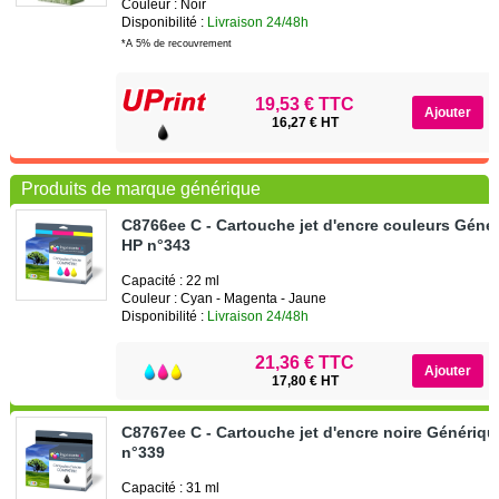
Couleur : Noir
Disponibilité :
Livraison 24/48h
*A 5% de recouvrement
19,53 € TTC
16,27 € HT
Produits de marque générique
C8766ee C - Cartouche jet d'encre couleurs Géné
HP n°343
Capacité : 22 ml
Couleur : Cyan - Magenta - Jaune
Disponibilité :
Livraison 24/48h
21,36 € TTC
17,80 € HT
C8767ee C - Cartouche jet d'encre noire Génériq
n°339
Capacité : 31 ml