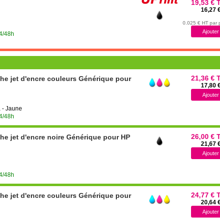
19,53 € 
16,27 
0.025 € HT par
24/48h
21,36 € 
he jet d'encre couleurs Générique pour
17,80 
 - Jaune
24/48h
26,00 € 
he jet d'encre noire Générique pour HP
21,67 
24/48h
24,77 € 
he jet d'encre couleurs Générique pour
20,64 