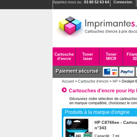
Appelez-nous au :
03 80 52 63 64
Connexion
Cartouche
Toner
Toner
Filam
d'encre
laser
MICR
3
Paiement sécurisé
Accueil
>
Cartouche d'encre
>
HP
> Deskjet 
Cartouches d'encre pour Hp 
Découvrez notre sélection de cartouche
en marque compatible, choisissez le con
Produits à la marque d'origine
HP C8766ee - Cartouc
n°343
Capacité : 7 ml