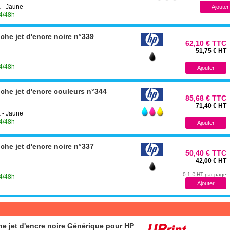
 - Jaune
24/48h
che jet d'encre noire n°339
62,10 € TTC
51,75 € HT
24/48h
che jet d'encre couleurs n°344
85,68 € TTC
71,40 € HT
 - Jaune
24/48h
che jet d'encre noire n°337
50,40 € TTC
42,00 € HT
0.1 € HT par page
24/48h
e jet d'encre noire Générique pour HP