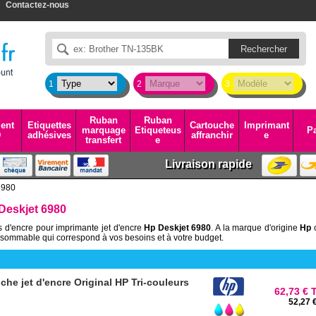
Contactez-nous
1
2
3
Ruban
Ruban
ent
Etiquettes
Cartouche
Imprimant
marquage
Etiqueteus
Pa
D
adhésives
affranchir
e
transfert
e
Livraison rapide
6980
Deskjet 6980
s d'encre pour imprimante jet d'encre
Hp Deskjet 6980
. A la marque d'origine
Hp
sommable qui correspond à vos besoins et à votre budget.
he jet d'encre Original HP Tri-couleurs
62,73 € 
52,27 