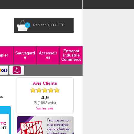
0
Panier : 0,00 € TTC
Entrepot
Sauvegard
Accessoir
pier
industrie
e
es
Commerce
Avis Clients
ou
4,9
/5 (1892 avis)
Voir les avis
TTC
€ HT