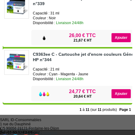
n°339
Capacité : 31 ml
Couleur : Noir
Disponibilité :
Livraison 24/48h
26,00 € TTC
21,67 € HT
C9363ee C - Cartouche jet d'encre couleurs Géné
HP n°344
Capacité : 21 ml
Couleur : Cyan - Magenta - Jaune
Disponibilité :
Livraison 24/48h
24,77 € TTC
20,64 € HT
1
à
11
(sur
11
produits)
Page 1
SARL
ID-Consommables
1 rue du Dauphiné
CS 90056 21121
Fontaine-les-Dijon
•
Qui sommes-nous ?
Suivez-nous et partagez :
Tel :
03 80 52 63 64
•
Recycler ses cartouches usagées