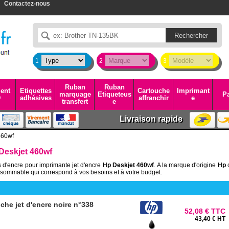
Contactez-nous
1
2
3
Ruban
Ruban
ent
Etiquettes
Cartouche
Imprimant
marquage
Etiqueteus
Pa
D
adhésives
affranchir
e
transfert
e
Livraison rapide
460wf
Deskjet 460wf
 d'encre pour imprimante jet d'encre
Hp Deskjet 460wf
. A la marque d'origine
Hp
sommable qui correspond à vos besoins et à votre budget.
che jet d'encre noire n°338
52,08 € TTC
43,40 € HT