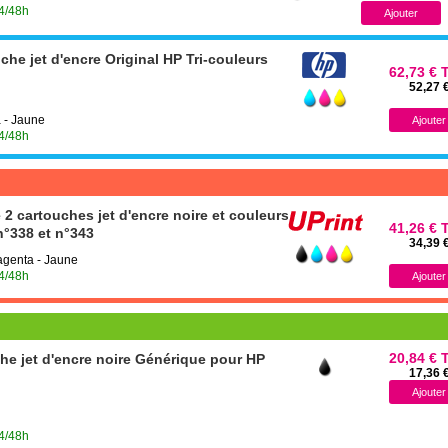
24/48h
he jet d'encre Original HP Tri-couleurs
62,73 € 
52,27 
 - Jaune
24/48h
2 cartouches jet d'encre noire et couleurs
41,26 € 
°338 et n°343
34,39 
Magenta - Jaune
24/48h
20,84 € 
he jet d'encre noire Générique pour HP
17,36 
24/48h