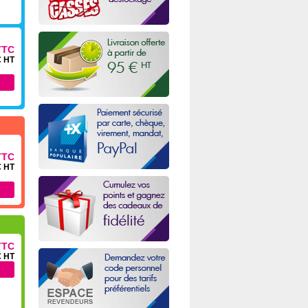
TTC
€ HT
TTC
€ HT
TTC
€ HT