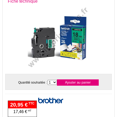
Fiche technique
Quantité souhaitée :
TTC
20,95 €
HT
17,46 €