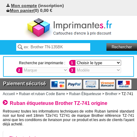
Mon compte
(inscription)
Mon panier
(0) 0,00 €
Recherche par imprimante :
1
2
3
Paiement sécurisé
Accueil
>
Ruban et ruban Code Barre
>
Ruban Étiqueteuse
>
Brother
> TZ-741
Ruban étiqueteuse Brother TZ-741 origine
Retrouvez toutes les informations techniques de votre Ruban laminé standard
noir sur fond vert 18mm TZe741 TZ741 de marque Brother référence TZ-741
ainsi que les conditions de livraison pour ce produit et les avis de clients l'ayant
déjà acheté.