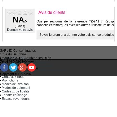
Avis de clients
NA
/5
Que pensez-vous de la référence
TZ-741
? Rédigez v
conseils et remarques avec les autres utilisateurs de ce p
(0 avis)
Donnez votre avis
Soyez le premier à donner votre avis sur ce produit et à
SARL
ID-Consommables
1 rue du Dauphiné
CS 90056 21121
Fontaine-les-Dijon
•
Qui sommes-nous ?
Suivez-nous et partagez :
Tel :
03 80 52 63 64
•
Recycler ses cartouches usagées
Fax :
03 80 58 81 10
•
Bien choisir ses cartouches d'encre
Email :
idc@imprimantes.fr
•
Conditions générales de vente
Consent Preferences
•
Plan du site
Copyright © 1997-2025
•
Contactez-nous
•
Promotions
•
Modes de livraison
•
Modes de paiement
•
Cadeaux de fidélité
•
Forfaits coût/page
•
Espace revendeurs