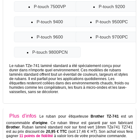
P-touch 7500VP
P-touch 9200
P-touch 9400
P-touch 9500PC
P-touch 9600
P-touch 9700PC
P-touch 9800PCN
Le ruban TZe-741 laminé standard a été spécialement conçu pour
durer dans n'importe quel environnement. Ces modèles de rubans
laminés standard offrent tout un éventail de couleurs, largeurs et styles
de rubans. Il est parfait pour les applications quotidiennes. Les
étiquettes resteront collées dans des environnements chauds, froids ou
humides comme les congélateurs, les fours à micro-ondes et les lave-
vaisselles, sans se décolorer.
Plus d'infos
Le ruban pour étiqueteuse
Brother TZ-741
est un
consommable
d'origine
. Ce ruban titreur est garanti par son fabricant
Brother
. Ruban laminé standard noir sur fond vert 18mm TZe741 TZ741
est au prix discount de
20,95 € TTC
(soit 17,46 € HT). Son achat vous fera
gagner
11 points de fidélité
à valoir lors de votre prochaine commande.