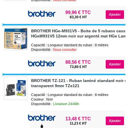
99,96 € TTC
83,30 € HT
BROTHER HGe-M931V5 - Boite de 5 rubans casse
HGeM931V5 12mm noir sur argenté mat HGe Lami
Capacité : Longueur standard du ruban : 8 mètres
Disponibilité :
Nous consulter
88,56 € TTC
73,80 € HT
BROTHER TZ-121 - Ruban laminé standard noir s
transparent 9mm TZe121
Capacité : Longueur standard du ruban : 8 mètres
Couleur : Noir
Disponibilité :
Livraison 24/48h
13,48 € TTC
11,23 € HT