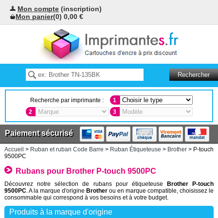
Mon compte
(inscription)
Mon panier
(0) 0,00 €
Recherche par imprimante :
1
2
3
Paiement sécurisé
Accueil
>
Ruban et ruban Code Barre
>
Ruban Étiqueteuse
>
Brother
> P-touch
9500PC
Rubans pour Brother P-touch 9500PC
Découvrez notre sélection de rubans pour étiqueteuse
Brother P-touch
9500PC
. A la marque d'origine
Brother
ou en marque compatible, choisissez le
consommable qui correspond à vos besoins et à votre budget.
Produits à la marque d'origine