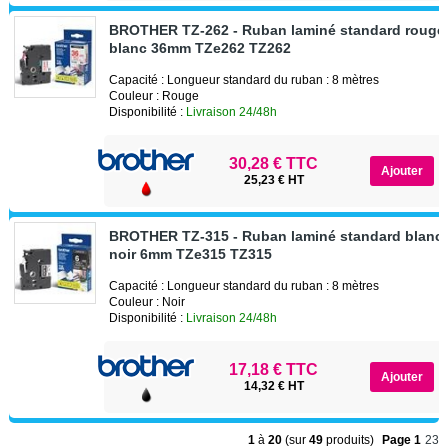
BROTHER TZ-262 - Ruban laminé standard rouge 
blanc 36mm TZe262 TZ262
Capacité : Longueur standard du ruban : 8 mètres
Couleur : Rouge
Disponibilité :
Livraison 24/48h
30,28 € TTC
25,23 € HT
BROTHER TZ-315 - Ruban laminé standard blanc 
noir 6mm TZe315 TZ315
Capacité : Longueur standard du ruban : 8 mètres
Couleur : Noir
Disponibilité :
Livraison 24/48h
17,18 € TTC
14,32 € HT
1
à
20
(sur
49
produits)
Page 1
2
3