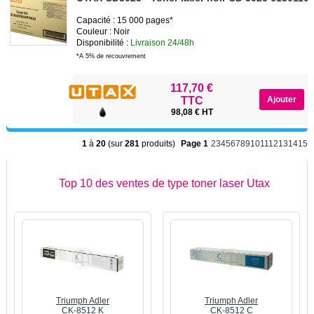
Capacité : 15 000 pages*
Couleur : Noir
Disponibilité :
Livraison 24/48h
*A 5% de recouvrement
117,70 €
TTC
98,08 € HT
1
à
20
(sur
281
produits)
Page 1
2
3
4
5
6
7
8
9
10
11
12
13
14
15
Top 10 des ventes de type toner laser Utax
Triumph Adler
Triumph Adler
CK-8512 K
CK-8512 C