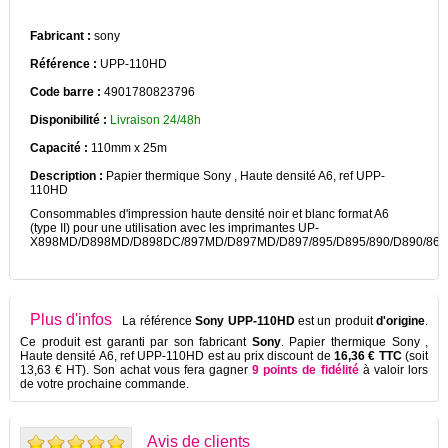
Fabricant :
sony
Référence :
UPP-110HD
Code barre :
4901780823796
Disponibilité :
Livraison 24/48h
Capacité :
110mm x 25m
Description :
Papier thermique Sony , Haute densité A6, ref UPP-
110HD
Consommables d'impression haute densité noir et blanc format A6
(type II) pour une utilisation avec les imprimantes UP-
X898MD/D898MD/D898DC/897MD/D897MD/D897/895/D895/890/D890/860
Plus d'infos
La référence
Sony UPP-110HD
est un produit
d'origine
.
Ce produit est garanti par son fabricant
Sony
. Papier thermique Sony ,
Haute densité A6, ref UPP-110HD est au prix discount de
16,36 € TTC
(soit
13,63 € HT). Son achat vous fera gagner
9 points de fidélité
à valoir lors
de votre prochaine commande.
Avis de clients