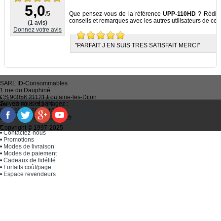
5,0
/5
Que pensez-vous de la référence
UPP-110HD
? Rédige
conseils et remarques avec les autres utilisateurs de ce p
(
1
avis)
Donnez votre avis
"PARFAIT J EN SUIS TRES SATISFAIT MERCI"
SARL
ID-Consommables
1 rue du Dauphiné
CS 90056 21121
Fontaine-les-Dijon
•
Qui sommes-nous ?
Suivez-nous et partagez :
Tel :
03 80 52 63 64
•
Recycler ses cartouches usagées
Fax :
03 80 58 81 10
•
Bien choisir ses cartouches d'encre
Email :
idc@imprimantes.fr
•
Conditions générales de vente
Consent Preferences
•
Plan du site
Copyright © 1997-2025
•
Contactez-nous
•
Promotions
•
Modes de livraison
•
Modes de paiement
•
Cadeaux de fidélité
•
Forfaits coût/page
•
Espace revendeurs