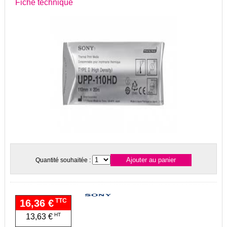
Fiche technique
Quantité souhaitée :
TTC
16,36 €
HT
13,63 €