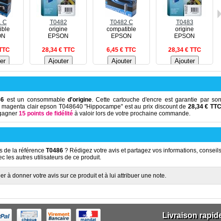
1 C
T0482
T0482 C
T0483
ible
origine
compatible
origine
ON
EPSON
EPSON
EPSON
 TTC
28,34 € TTC
6,45 € TTC
28,34 € TTC
86
est un consommable
d'origine
. Cette cartouche d'encre est garantie par so
re magenta clair epson T048640 "Hippocampe" est au prix discount de
28,34 € TT
 gagner
15 points de fidélité
à valoir lors de votre prochaine commande.
 de la référence
T0486
? Rédigez votre avis et partagez vos informations, conseil
 les autres utilisateurs de ce produit.
r à donner votre avis sur ce produit et à lui attribuer une note.
Livraison rapid