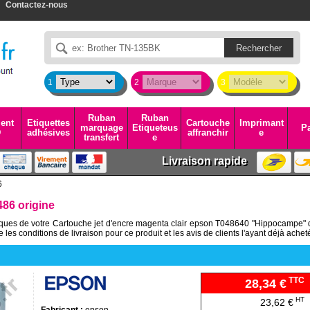
Contactez-nous
1
2
3
Ruban
Ruban
ent
Etiquettes
Cartouche
Imprimant
marquage
Etiqueteus
Pa
D
adhésives
affranchir
e
transfert
e
Livraison rapide
6
86 origine
niques de votre Cartouche jet d'encre magenta clair epson T048640 "Hippocampe" 
s conditions de livraison pour ce produit et les avis de clients l'ayant déjà achet
TTC
28,34 €
HT
23,62 €
Fabricant :
epson