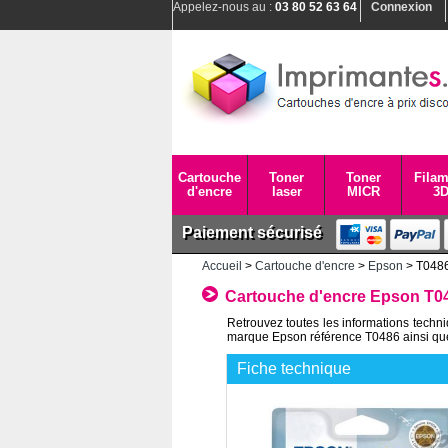
Appelez-nous au :
03 80 52 63 64
Connexion
Cartouche
Toner
Toner
Filam
d'encre
laser
MICR
3
Paiement sécurisé
Accueil
>
Cartouche d'encre
>
Epson
> T048
Cartouche d'encre Epson T04
Retrouvez toutes les informations tech
marque Epson référence T0486 ainsi que le
Fiche technique