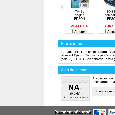
T0481
T048
origine
compat
EPSON
EPS
28,34 € TTC
6,45 €
Plus d'infos
La cartouche jet d'encre
Epson T04
fabricant
Epson
. Cartouche jet d'enc
(soit 23,62 € HT). Son achat vous fera
Avis de clients
Que pensez-vous
et remarques avec
NA
/5
Soyez le premie
(0 avis)
Donnez votre avis
Paiement sécurisé