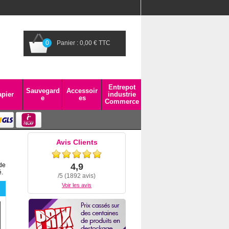
0
Panier : 0,00 € TTC
Entrepot
Sauvegard
Accessoir
pier
industrie
e
es
Commerce
Avis Clients
de
4,9
é.
/5 (1892 avis)
Voir les avis