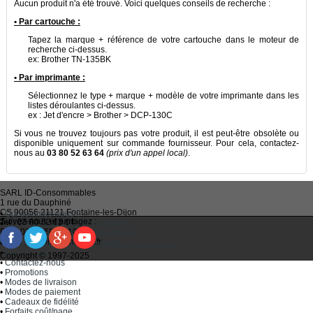
Aucun produit n'a été trouvé. Voici quelques conseils de recherche :
• Par cartouche :
Tapez la marque + référence de votre cartouche dans le moteur de
recherche ci-dessus.
ex: Brother TN-135BK
• Par imprimante :
Sélectionnez le type + marque + modèle de votre imprimante dans les
listes déroulantes ci-dessus.
ex : Jet d'encre > Brother > DCP-130C
Si vous ne trouvez toujours pas votre produit, il est peut-être obsolète ou
disponible uniquement sur commande fournisseur. Pour cela, contactez-
nous au
03 80 52 63 64
(prix d'un appel local)
.
SARL
ID-Consommables
1 rue du Dauphiné
CS 90056 21121
Fontaine-les-Dijon
•
Qui sommes-nous ?
Suivez-nous et partagez :
Tel :
03 80 52 63 64
•
Recycler ses cartouches usagées
Fax :
03 80 58 81 10
•
Bien choisir ses cartouches d'encre
Email :
idc@imprimantes.fr
•
Conditions générales de vente
Consent Preferences
•
Plan du site
Copyright © 1997-2025
•
Contactez-nous
•
Promotions
•
Modes de livraison
•
Modes de paiement
•
Cadeaux de fidélité
•
Forfaits coût/page