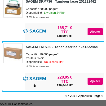
SAGEM DRM736 - Tambour laser 251222462
Capacité : 20 000 pages*
Disponibilité :
Livraison 24/48h
*A 5% de recouvrement
165,71 €
TTC
138,09 € HT
SAGEM TNR736 - Toner laser noir 251222454
Capacité : 10 000 pages*
Couleur : Noir
Disponibilité :
Nous consulter
*A 5% de recouvrement
228,05 €
TTC
190,04 € HT
1
à
2
(sur
2
produits)
Page 1
SARL
ID-Consommables