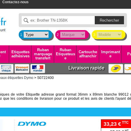
Contactez-nous
1
2
3
Ruban
Ruban
ent
Etiquettes
Cartouche
Imprimant
marquage
Etiqueteus
Pa
D
adhésives
affranchir
e
transfert
e
Livraison rapide
aux étiquettes Dymo
> S0722400
chniques de votre Etiquette adresse grand format 36mm x 89mm blanche 99012 
e les conditions de livraison pour ce produit et les avis de clients l'ayant dé
TTC
33,23 €
HT