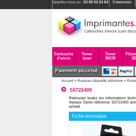
Appelez-nous au :
03 80 52 63 64
Connexion
Cartouche
Toner
Toner
Filam
d'encre
laser
MICR
3
Paiement sécurisé
Accueil
>
Rouleau étiquette adhésive
>
Roule
S0722400
Retrouvez toutes les informations te
marque Dymo référence S0722400 ainsi qu
acheté.
Fiche technique