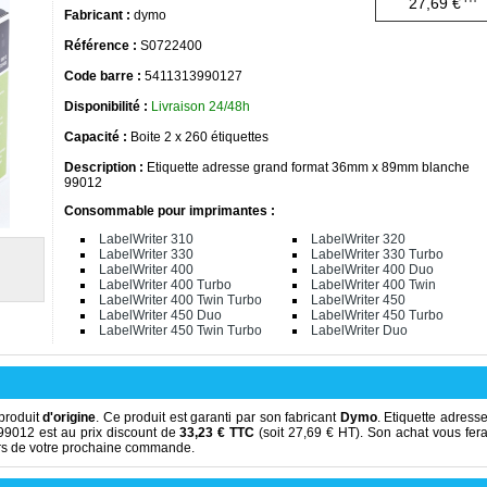
27,69 €
Fabricant :
dymo
Référence :
S0722400
Code barre :
5411313990127
Disponibilité :
Livraison 24/48h
Capacité :
Boite 2 x 260 étiquettes
Description :
Etiquette adresse grand format 36mm x 89mm blanche
99012
Consommable pour imprimantes :
LabelWriter 310
LabelWriter 320
LabelWriter 330
LabelWriter 330 Turbo
LabelWriter 400
LabelWriter 400 Duo
LabelWriter 400 Turbo
LabelWriter 400 Twin
LabelWriter 400 Twin Turbo
LabelWriter 450
LabelWriter 450 Duo
LabelWriter 450 Turbo
LabelWriter 450 Twin Turbo
LabelWriter Duo
produit
d'origine
. Ce produit est garanti par son fabricant
Dymo
. Etiquette adress
9012 est au prix discount de
33,23 € TTC
(soit 27,69 € HT). Son achat vous fer
ors de votre prochaine commande.