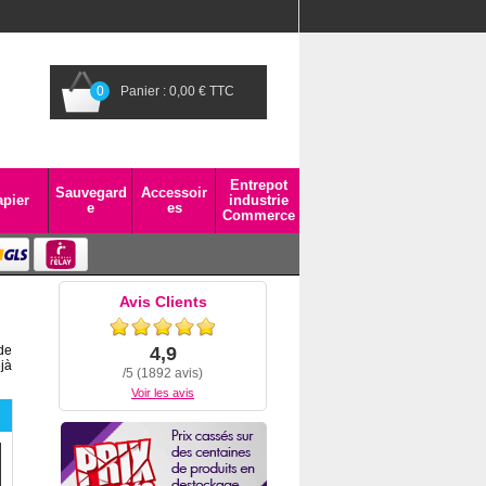
0
Panier : 0,00 € TTC
Entrepot
Sauvegard
Accessoir
pier
industrie
e
es
Commerce
Avis Clients
de
4,9
jà
/5 (1892 avis)
Voir les avis