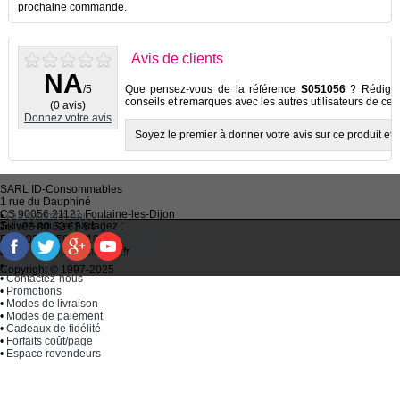
prochaine commande.
Avis de clients
NA
/5
Que pensez-vous de la référence
S051056
? Rédigez 
conseils et remarques avec les autres utilisateurs de ce p
(0 avis)
Donnez votre avis
Soyez le premier à donner votre avis sur ce produit et à
SARL
ID-Consommables
1 rue du Dauphiné
CS 90056 21121
Fontaine-les-Dijon
•
Qui sommes-nous ?
Suivez-nous et partagez :
Tel :
03 80 52 63 64
•
Recycler ses cartouches usagées
Fax :
03 80 58 81 10
•
Bien choisir ses cartouches d'encre
Email :
idc@imprimantes.fr
•
Conditions générales de vente
Consent Preferences
•
Plan du site
Copyright © 1997-2025
•
Contactez-nous
•
Promotions
•
Modes de livraison
•
Modes de paiement
•
Cadeaux de fidélité
•
Forfaits coût/page
•
Espace revendeurs