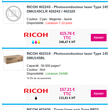
RICOH 402243 - Photoconducteur laser Type 145 
DMU145CLR 420243 / 402320
Couleur : Cyan - Magenta - Jaune
Disponibilité :
Livraison 7-10 jours
415,76 €
TTC
346,47 € HT
RICOH 402319 - Photoconducteur laser Type 145 
DMU145BL
Capacité : 50 000 pages*
Couleur : Noir
Disponibilité :
Livraison 24/48h
*A 5% de recouvrement
157,21 €
TTC
131,01 € HT
RICOH 402430 - Toner laser noir Type BP22