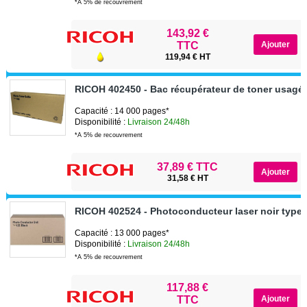
*A 5% de recouvrement
143,92 €
TTC
119,94 € HT
RICOH 402450 - Bac récupérateur de toner usagé
Capacité : 14 000 pages*
Disponibilité :
Livraison 24/48h
*A 5% de recouvrement
37,89 € TTC
31,58 € HT
RICOH 402524 - Photoconducteur laser noir type
Capacité : 13 000 pages*
Disponibilité :
Livraison 24/48h
*A 5% de recouvrement
117,88 €
TTC