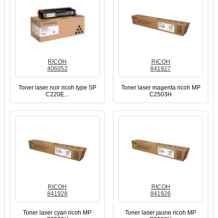
RICOH
RICOH
406052
841927
Toner laser noir ricoh type SP
Toner laser magenta ricoh MP
C220E...
C2503H
RICOH
RICOH
841928
841926
Toner laser cyan ricoh MP
Toner laser jaune ricoh MP