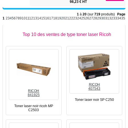
98,23 € HT
1
à
20
(sur
719
produits)
Page
1
2
3
4
5
6
7
8
9
10
11
12
13
14
15
16
17
18
19
20
21
22
23
24
25
26
27
28
29
30
31
32
33
34
35
3
Top 10 des ventes de type toner laser Ricoh
RICOH
407543
RICOH
841925
Toner laser noir SP C250
Toner laser noir ricoh MP
C2503