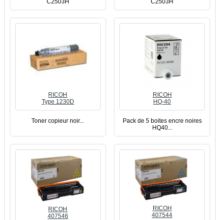
C2503H
C2503H
RICOH
RICOH
Type 1230D
HQ-40
Toner copieur noir...
Pack de 5 boites encre noires
HQ40...
RICOH
RICOH
407544
407546