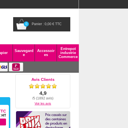
0
Panier : 0,00 € TTC
Entrepot
Sauvegard
Accessoir
pier
industrie
e
es
Commerce
Avis Clients
4,9
/5 (1892 avis)
Voir les avis
TTC
€ HT