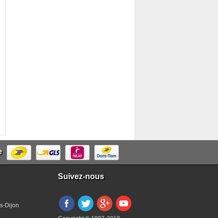
e
Suivez-nous
s-Dijon