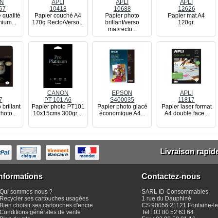
N
APLI
APLI
APLI
67
10418
10688
12626
 qualité
Papier couché A4
Papier photo
Papier mat A4
ium...
170g Recto/Verso...
brillant/verso
120gr.
mat/recto...
CANON
EPSON
APLI
7
PT-101 A6
S400035
11817
 brillant
Papier photo PT101
Papier photo glacé
Papier laser format
hoto...
10x15cms 300gr....
économique A4...
A4 double face...
Livraison rapid
nformations
Contactez-nous
Qui sommes-nous ?
SARL
ID-Consommables
Recycler ses cartouches usagées
1 rue du Dauphiné
Bien choisir ses cartouches d'encre
CS 90056 21121
Fontaine-le
Conditions générales de vente
Tel :
03 80 52 63 64