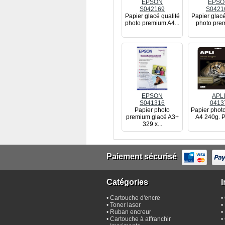
EPSON
EPSO
S042169
S0421
Papier glacé qualité
Papier glacé
photo premium A4...
photo prem
EPSON
APLI
S041316
0413
Papier photo
Papier photo
premium glacé A3+
A4 240g. P
329 x...
Paiement sécurisé
Catégories
I
•
Cartouche d'encre
•
•
Toner laser
•
•
Ruban encreur
•
•
Cartouche à affranchir
•