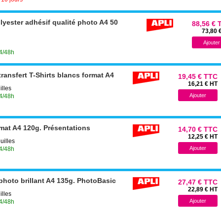
lyester adhésif qualité photo A4 50
88,56 € 
73,80 
24/48h
transfert T-Shirts blancs format A4
19,45 € TTC
16,21 € HT
illes
24/48h
 mat A4 120g. Présentations
14,70 € TTC
12,25 € HT
uilles
24/48h
photo brillant A4 135g. PhotoBasic
27,47 € TTC
22,89 € HT
illes
24/48h