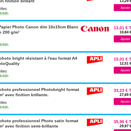
n finition brillant
13,29 
illes
24/48h
apier Photo Canon dim 10x15cm Blanc
13,01 € 
en 200 g/m²
10,84 
24/48h
photo bright résistant à l'eau format A4
15,01 € 
toQuality
12,51 
illes
24/48h
 photo professionnel Photobright format
33,23 € 
² avec finition brillante.
27,69 
illes
24/48h
 photo professionnel Photo satin format
35,96 € 
m² avec finition semi-brillante
29,97 