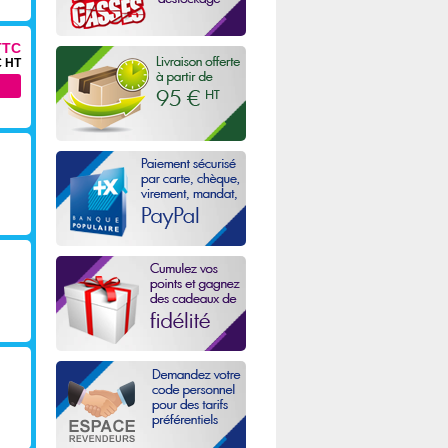
TTC
€ HT