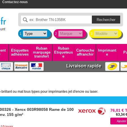
Contactez-nous
1
2
3
Ruban
Ruban
ent
Etiquettes
Cartouche
Imprimant
marquage
Etiqueteus
Pa
D
adhésives
affranchir
e
transfert
e
Livraison rapide
illant ou mat tous types pour imprimantes jet d'encre ou laser.
0326 - Xerox 003R98058 Rame de 100
76,01 € 
env. 155 g/m²
63,34 
-10 jours