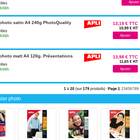
illes
24/48h
 photo satin A4 240g PhotoQuality
13,19 € TTC
10,99 € HT
illes
24/48h
 photo matt A4 120g. Présentations
13,98 € TTC
11,65 € HT
illes
24/48h
1
à
20
(sur
179
produits)
Page 1
2
3
4
5
6
7
8
9
pier photo