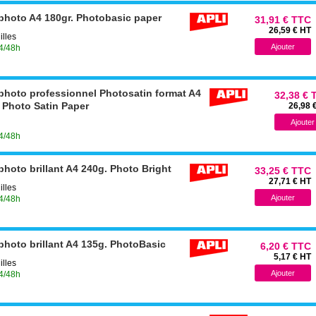
 photo A4 180gr. Photobasic paper
31,91 € TTC
26,59 € HT
illes
24/48h
 photo professionnel Photosatin format A4
32,38 € 
y Photo Satin Paper
26,98 
24/48h
photo brillant A4 240g. Photo Bright
33,25 € TTC
27,71 € HT
illes
24/48h
photo brillant A4 135g. PhotoBasic
6,20 € TTC
5,17 € HT
illes
24/48h