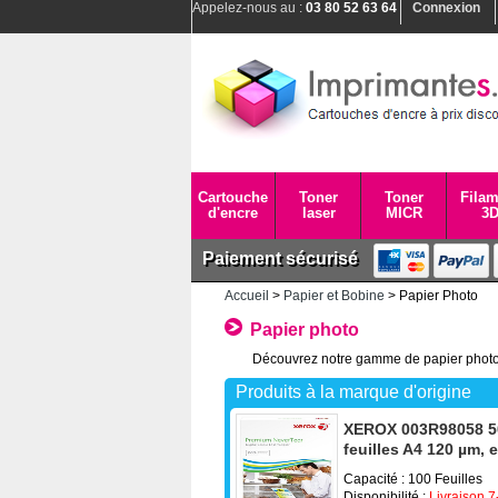
Appelez-nous au :
03 80 52 63 64
Connexion
Cartouche
Toner
Toner
Filam
d'encre
laser
MICR
3
Paiement sécurisé
Accueil
>
Papier et Bobine
> Papier Photo
Papier photo
Découvrez notre gamme de papier photo br
Produits à la marque d'origine
XEROX 003R98058 50
feuilles A4 120 µm, 
Capacité : 100 Feuilles
Disponibilité :
Livraison 7