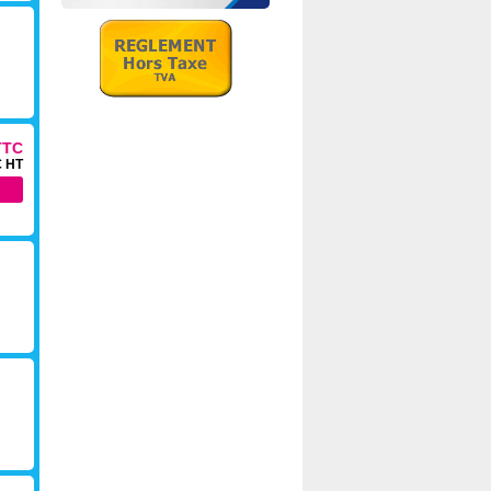
TTC
€ HT