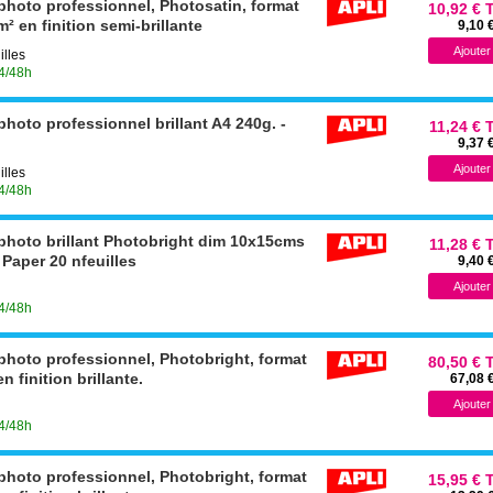
 photo professionnel, Photosatin, format
10,92 € 
² en finition semi-brillante
9,10 
illes
24/48h
photo professionnel brillant A4 240g. -
11,24 € 
9,37 
illes
24/48h
 photo brillant Photobright dim 10x15cms
11,28 € 
 Paper 20 nfeuilles
9,40 
24/48h
 photo professionnel, Photobright, format
80,50 € 
n finition brillante.
67,08 
24/48h
 photo professionnel, Photobright, format
15,95 € 