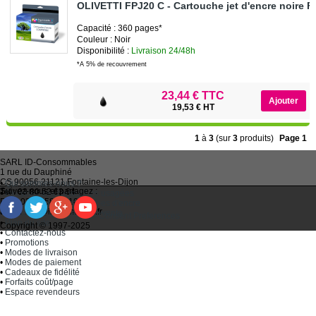
OLIVETTI FPJ20 C - Cartouche jet d'encre noire 
Capacité : 360 pages*
Couleur : Noir
Disponibilité :
Livraison 24/48h
*A 5% de recouvrement
23,44 € TTC
19,53 € HT
1
à
3
(sur
3
produits)
Page 1
SARL
ID-Consommables
1 rue du Dauphiné
CS 90056 21121
Fontaine-les-Dijon
•
Qui sommes-nous ?
Suivez-nous et partagez :
Tel :
03 80 52 63 64
•
Recycler ses cartouches usagées
Fax :
03 80 58 81 10
•
Bien choisir ses cartouches d'encre
Email :
idc@imprimantes.fr
•
Conditions générales de vente
Consent Preferences
•
Plan du site
Copyright © 1997-2025
•
Contactez-nous
•
Promotions
•
Modes de livraison
•
Modes de paiement
•
Cadeaux de fidélité
•
Forfaits coût/page
•
Espace revendeurs