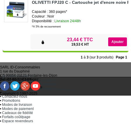
OLIVETTI FPJ20 C - Cartouche jet d'encre noire 
Capacité : 360 pages*
Couleur : Noir
Disponibilité :
Livraison 24/48h
*A 5% de recouvrement
23,44 € TTC
19,53 € HT
1
à
3
(sur
3
produits)
Page 1
SARL
ID-Consommables
1 rue du Dauphiné
CS 90056 21121
Fontaine-les-Dijon
•
Qui sommes-nous ?
Suivez-nous et partagez :
Tel :
03 80 52 63 64
•
Recycler ses cartouches usagées
Fax :
03 80 58 81 10
•
Bien choisir ses cartouches d'encre
Email :
idc@imprimantes.fr
•
Conditions générales de vente
Consent Preferences
•
Plan du site
Copyright © 1997-2025
•
Contactez-nous
•
Promotions
•
Modes de livraison
•
Modes de paiement
•
Cadeaux de fidélité
•
Forfaits coût/page
•
Espace revendeurs