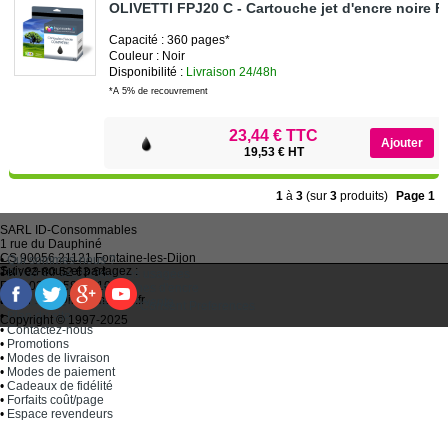
OLIVETTI FPJ20 C - Cartouche jet d'encre noire 
Capacité : 360 pages*
Couleur : Noir
Disponibilité :
Livraison 24/48h
*A 5% de recouvrement
23,44 € TTC
19,53 € HT
1
à
3
(sur
3
produits)
Page 1
SARL
ID-Consommables
1 rue du Dauphiné
CS 90056 21121
Fontaine-les-Dijon
•
Qui sommes-nous ?
Suivez-nous et partagez :
Tel :
03 80 52 63 64
•
Recycler ses cartouches usagées
Fax :
03 80 58 81 10
•
Bien choisir ses cartouches d'encre
Email :
idc@imprimantes.fr
•
Conditions générales de vente
Consent Preferences
•
Plan du site
Copyright © 1997-2025
•
Contactez-nous
•
Promotions
•
Modes de livraison
•
Modes de paiement
•
Cadeaux de fidélité
•
Forfaits coût/page
•
Espace revendeurs