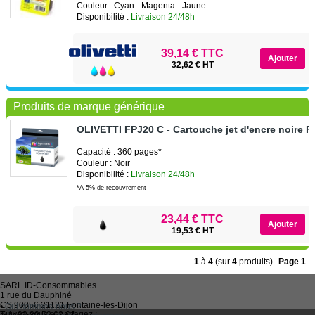
Couleur : Cyan - Magenta - Jaune
Disponibilité :
Livraison 24/48h
39,14 € TTC
32,62 € HT
Produits de marque générique
OLIVETTI FPJ20 C - Cartouche jet d'encre noire 
Capacité : 360 pages*
Couleur : Noir
Disponibilité :
Livraison 24/48h
*A 5% de recouvrement
23,44 € TTC
19,53 € HT
1
à
4
(sur
4
produits)
Page 1
SARL
ID-Consommables
1 rue du Dauphiné
CS 90056 21121
Fontaine-les-Dijon
•
Qui sommes-nous ?
Suivez-nous et partagez :
Tel :
03 80 52 63 64