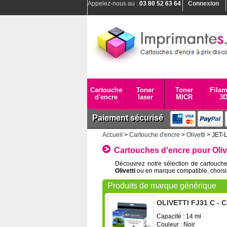
Appelez-nous au :
03 80 52 63 64
Connexion
Cartouche
Toner
Toner
Filam
d'encre
laser
MICR
3
Paiement sécurisé
Accueil
>
Cartouche d'encre
>
Olivetti
> JET-
Cartouches d'encre pour Oliv
Découvrez notre sélection de cartouche
Olivetti
ou en marque compatible, choisi
Produits de marque générique
OLIVETTI FJ31 C - C
Capacité : 14 ml
Couleur : Noir