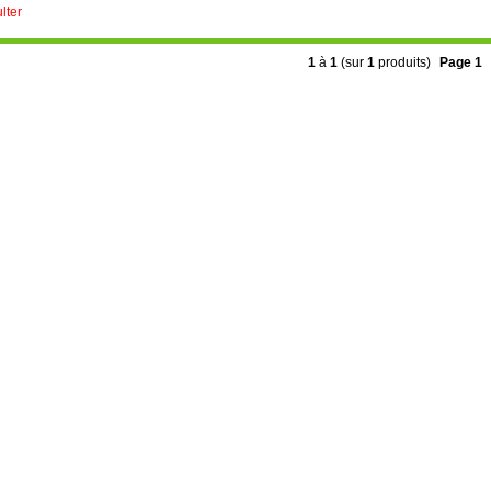
lter
1
à
1
(sur
1
produits)
Page 1