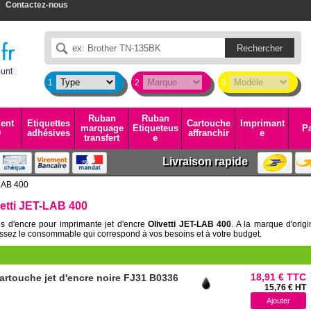
Contactez-nous
1
2
3
Ruban
Ruban
ent
Etiquettes
Cartouche
Imprimant
marquage
Etiqueteus
Pa
D
adhésives
affranchir
e
transfert
e
Livraison rapide
LAB 400
etti JET-LAB 400
s d'encre pour imprimante jet d'encre
Olivetti JET-LAB 400
. A la marque d'orig
ssez le consommable qui correspond à vos besoins et à votre budget.
18,91 € TTC
artouche jet d'encre noire FJ31 B0336
15,76 € HT