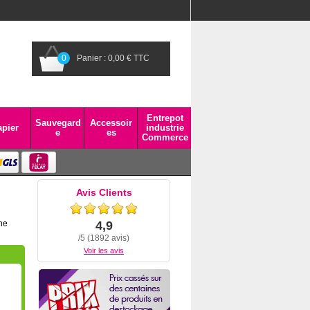
0
Panier : 0,00 € TTC
Entrepot
Sauvegard
Accessoir
pier
industrie
e
es
Commerce
Avis Clients
ine
4,9
/5 (1892 avis)
Voir les avis