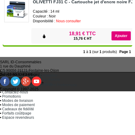
OLIVETTI FJ31 C - Cartouche jet d'encre noire F
Capacité : 14 ml
Couleur : Noir
Disponibilité :
Nous consulter
18,91 € TTC
15,76 € HT
1
à
1
(sur
1
produits)
Page 1
SARL
ID-Consommables
1 rue du Dauphiné
CS 90056 21121
Fontaine-les-Dijon
•
Qui sommes-nous ?
Suivez-nous et partagez :
Tel :
03 80 52 63 64
•
Recycler ses cartouches usagées
Fax :
03 80 58 81 10
•
Bien choisir ses cartouches d'encre
Email :
idc@imprimantes.fr
•
Conditions générales de vente
Consent Preferences
•
Plan du site
Copyright © 1997-2025
•
Contactez-nous
•
Promotions
•
Modes de livraison
•
Modes de paiement
•
Cadeaux de fidélité
•
Forfaits coût/page
•
Espace revendeurs