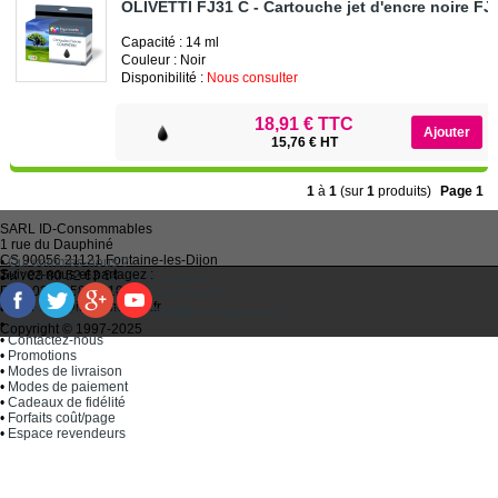
OLIVETTI FJ31 C - Cartouche jet d'encre noire F
Capacité : 14 ml
Couleur : Noir
Disponibilité :
Nous consulter
18,91 € TTC
15,76 € HT
1
à
1
(sur
1
produits)
Page 1
SARL
ID-Consommables
1 rue du Dauphiné
CS 90056 21121
Fontaine-les-Dijon
•
Qui sommes-nous ?
Suivez-nous et partagez :
Tel :
03 80 52 63 64
•
Recycler ses cartouches usagées
Fax :
03 80 58 81 10
•
Bien choisir ses cartouches d'encre
Email :
idc@imprimantes.fr
•
Conditions générales de vente
Consent Preferences
•
Plan du site
Copyright © 1997-2025
•
Contactez-nous
•
Promotions
•
Modes de livraison
•
Modes de paiement
•
Cadeaux de fidélité
•
Forfaits coût/page
•
Espace revendeurs