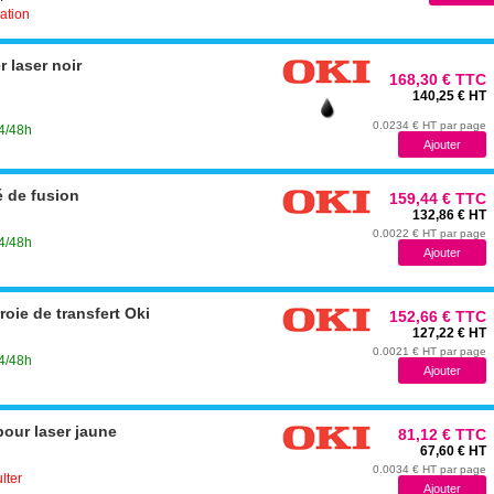
cation
 laser noir
168,30 € TTC
140,25 € HT
0.0234 € HT par page
24/48h
é de fusion
159,44 € TTC
132,86 € HT
0.0022 € HT par page
24/48h
oie de transfert Oki
152,66 € TTC
127,22 € HT
0.0021 € HT par page
24/48h
our laser jaune
81,12 € TTC
67,60 € HT
0.0034 € HT par page
lter