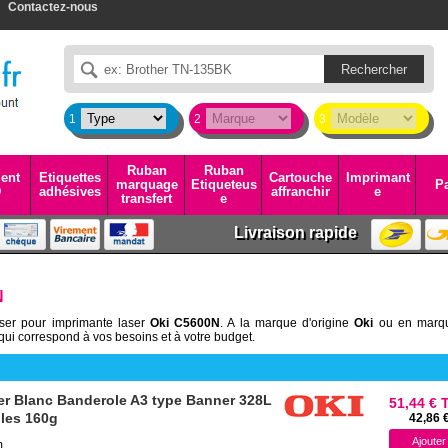
Contactez-nous
1
2
3
Ruban
Ruban
ent
Etiquettes
Cartouche
Imprimant
marquage
Etiqueteus
Pa
D
adhésives
affranchir
e
transfert
e
Livraison rapide
N
aser pour imprimante laser
Oki C5600N
. A la marque d'origine
Oki
ou en marq
ui correspond à vos besoins et à votre budget.
er Blanc Banderole A3 type Banner 328L
51,44 € 
lles 160g
42,86 
m