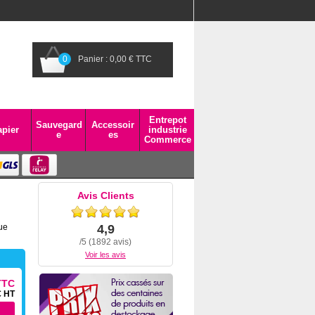
0
Panier : 0,00 € TTC
Entrepot
Sauvegard
Accessoir
pier
industrie
e
es
Commerce
Avis Clients
ue
4,9
/5 (1892 avis)
Voir les avis
TTC
€ HT