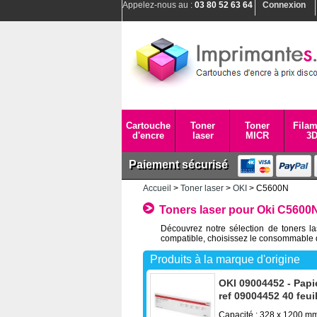
Appelez-nous au :
03 80 52 63 64
Connexion
Cartouche
Toner
Toner
Filam
d'encre
laser
MICR
3
Paiement sécurisé
Accueil
>
Toner laser
>
OKI
> C5600N
Toners laser pour Oki C5600
Découvrez notre sélection de toners l
compatible, choisissez le consommable q
Produits à la marque d'origine
OKI 09004452 - Papi
ref 09004452 40 feui
Capacité : 328 x 1200 m