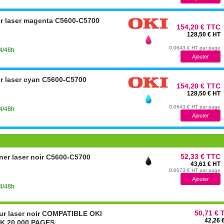
er laser magenta C5600-C5700
154,20 € TTC
128,50 € HT
0.0643 € HT par page
24/48h
r laser cyan C5600-C5700
154,20 € TTC
128,50 € HT
0.0643 € HT par page
24/48h
52,33 € TTC
ner laser noir C5600-C5700
43,61 € HT
0.0073 € HT par page
24/48h
50,71 € 
ur laser noir COMPATIBLE OKI
42,26 
K 20 000 PAGES