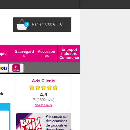
0
Panier : 0,00 € TTC
Entrepot
Sauvegard
Accessoir
pier
industrie
e
es
Commerce
Avis Clients
rk
4,9
/5 (1892 avis)
Voir les avis