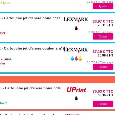
0.1617 € HT par page
-4 jours
 Cartouche jet d'encre noire n°17
33,97 € TTC
28,31 € HT
0.1287 € HT par page
lter
 Cartouche jet d'encre couleurs n°27
37,19 € TTC
30,99 € HT
 - Jaune
0.1353 € HT par page
lter
 Cartouche jet d'encre noire n°16
70,03 € TTC
58,36 € HT
24/48h