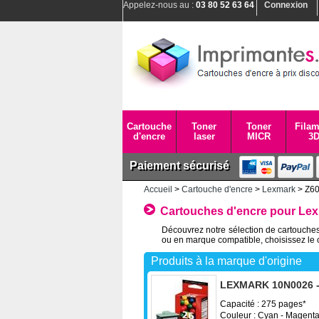
Appelez-nous au :
03 80 52 63 64
Connexion
Cartouche
Toner
Toner
Filam
d'encre
laser
MICR
3
Paiement sécurisé
Accueil
>
Cartouche d'encre
>
Lexmark
> Z6
Cartouches d'encre pour Le
Découvrez notre sélection de cartouches
ou en marque compatible, choisissez le 
Produits à la marque d'origine
LEXMARK 10N0026 - 
Capacité : 275 pages*
Couleur : Cyan - Magenta