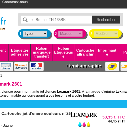
Contactez-nous
1
2
3
Ruban
Ruban
ent
Etiquettes
Cartouche
Imprimant
marquage
Etiqueteus
Pa
D
adhésives
affranchir
e
transfert
e
Livraison rapide
01
xmark Z601
 d'encre pour imprimante jet d'encre
Lexmark Z601
. A la marque d'origine
Lexma
consommable qui correspond à vos besoins et à votre budget.
Cartouche jet d'encre couleurs n°26
53,35 € TTC
44,45 € HT
 - Jaune