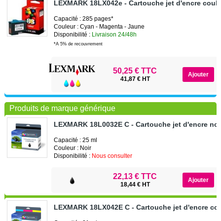
LEXMARK 18LX042e - Cartouche jet d'encre coule
Capacité : 285 pages*
Couleur : Cyan - Magenta - Jaune
Disponibilité :
Livraison 24/48h
*A 5% de recouvrement
50,25 € TTC
41,87 € HT
Produits de marque générique
LEXMARK 18L0032E C - Cartouche jet d'encre noi
Capacité : 25 ml
Couleur : Noir
Disponibilité :
Nous consulter
22,13 € TTC
18,44 € HT
LEXMARK 18LX042E C - Cartouche jet d'encre cou