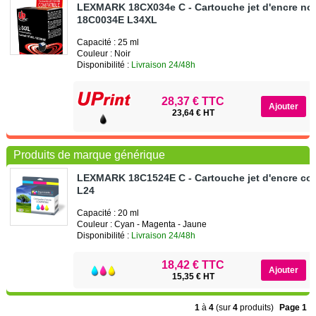
LEXMARK 18CX034e C - Cartouche jet d'encre noi
18C0034E L34XL
Capacité : 25 ml
Couleur : Noir
Disponibilité :
Livraison 24/48h
28,37 € TTC
23,64 € HT
Produits de marque générique
LEXMARK 18C1524E C - Cartouche jet d'encre cou
L24
Capacité : 20 ml
Couleur : Cyan - Magenta - Jaune
Disponibilité :
Livraison 24/48h
18,42 € TTC
15,35 € HT
1
à
4
(sur
4
produits)
Page 1