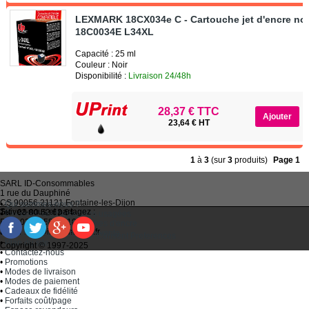
LEXMARK 18CX034e C - Cartouche jet d'encre noi
18C0034E L34XL
Capacité : 25 ml
Couleur : Noir
Disponibilité :
Livraison 24/48h
28,37 € TTC
23,64 € HT
1
à
3
(sur
3
produits)
Page 1
SARL
ID-Consommables
1 rue du Dauphiné
CS 90056 21121
Fontaine-les-Dijon
•
Qui sommes-nous ?
Suivez-nous et partagez :
Tel :
03 80 52 63 64
•
Recycler ses cartouches usagées
Fax :
03 80 58 81 10
•
Bien choisir ses cartouches d'encre
Email :
idc@imprimantes.fr
•
Conditions générales de vente
Consent Preferences
•
Plan du site
Copyright © 1997-2025
•
Contactez-nous
•
Promotions
•
Modes de livraison
•
Modes de paiement
•
Cadeaux de fidélité
•
Forfaits coût/page