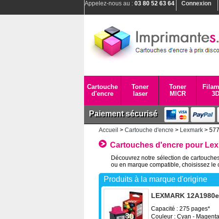
Appelez-nous au :
03 80 52 63 64
Connexion
Cartouche
Toner
Toner
Filam
d'encre
laser
MICR
3
Paiement sécurisé
Accueil
>
Cartouche d'encre
>
Lexmark
> 57
Cartouches d'encre pour Le
Découvrez notre sélection de cartouches
ou en marque compatible, choisissez le 
Produits à la marque d'origine
LEXMARK 12A1980e -
Capacité : 275 pages*
Couleur : Cyan - Magenta