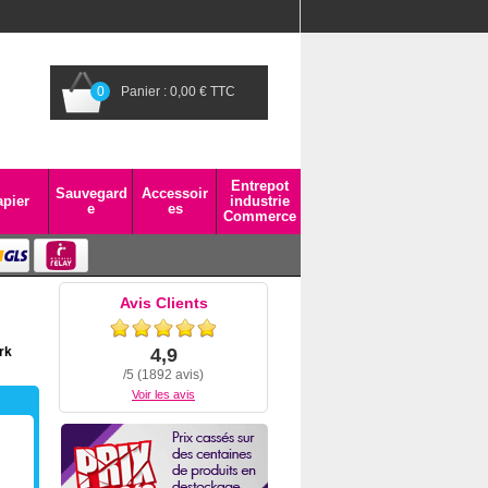
0
Panier : 0,00 € TTC
Entrepot
Sauvegard
Accessoir
pier
industrie
e
es
Commerce
Avis Clients
rk
4,9
/5 (1892 avis)
Voir les avis