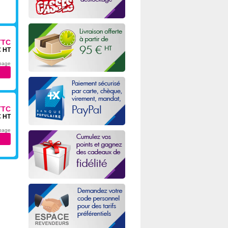
TTC
€ HT
 page
TTC
€ HT
 page