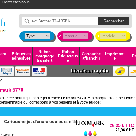
Contactez-nous
1
2
3
Ruban
Ruban
ent
Etiquettes
Cartouche
Imprimant
marquage
Etiqueteus
Pa
D
adhésives
affranchir
e
transfert
e
Livraison rapide
70
xmark 5770
 d'encre pour imprimante jet d'encre
Lexmark 5770
. A la marque d'origine
Lexma
consommable qui correspond à vos besoins et à votre budget.
 Cartouche jet d'encre couleurs n°80
26,35 € TTC
21,96 € HT
 - Jaune