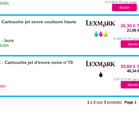
0.0798 € HT par page
24/48h
Cartouche jet encre couleurs haute
26,35 € 
21,96 
0.0467 € HT par
 - Jaune
24/48h
 Cartouche jet d'encre noire n°70
55,60 € 
46,34 
0.0772 € HT par
lter
1
à
3
(sur
3
produits)
Page 1