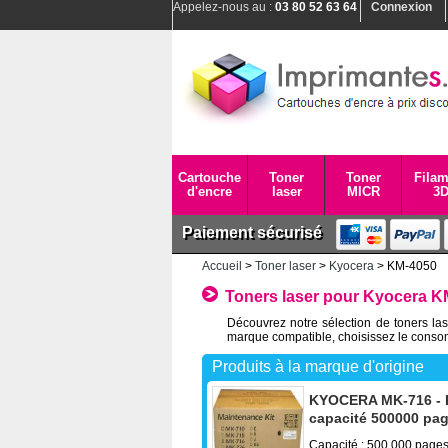
Appelez-nous au :
03 80 52 63 64
Connexion
Cartouche
Toner
Toner
Filam
d'encre
laser
MICR
3
Paiement sécurisé
Accueil
>
Toner laser
>
Kyocera
> KM-4050
Toners laser pour Kyocera K
Découvrez notre sélection de toners la
marque compatible, choisissez le consom
Produits à la marque d'origine
KYOCERA MK-716 - Ki
capacité 500000 pa
Capacité : 500 000 page