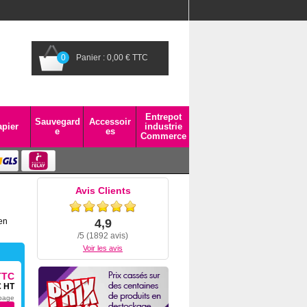
0
Panier : 0,00 € TTC
Entrepot
Sauvegard
Accessoir
pier
industrie
e
es
Commerce
Avis Clients
en
4,9
/5 (1892 avis)
Voir les avis
TTC
€ HT
 page