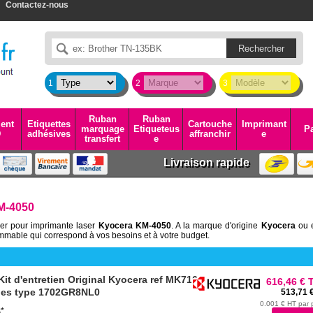
Contactez-nous
1
2
3
Ruban
Ruban
ent
Etiquettes
Cartouche
Imprimant
marquage
Etiqueteus
Pa
D
adhésives
affranchir
e
transfert
e
Livraison rapide
M-4050
ser pour imprimante laser
Kyocera KM-4050
. A la marque d'origine
Kyocera
ou 
mable qui correspond à vos besoins et à votre budget.
t d'entretien Original Kyocera ref MK716
616,46 € 
ges type 1702GR8NL0
513,71 
0.001 € HT par
s*