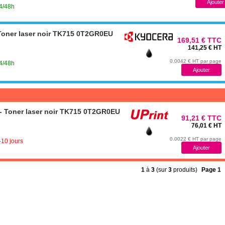
24/48h
oner laser noir TK715 0T2GR0EU
169,51 € TTC
141,25 € HT
0.0042 € HT par page
24/48h
 Toner laser noir TK715 0T2GR0EU
91,21 € TTC
76,01 € HT
0.0022 € HT par page
-10 jours
1
à
3
(sur
3
produits)
Page 1