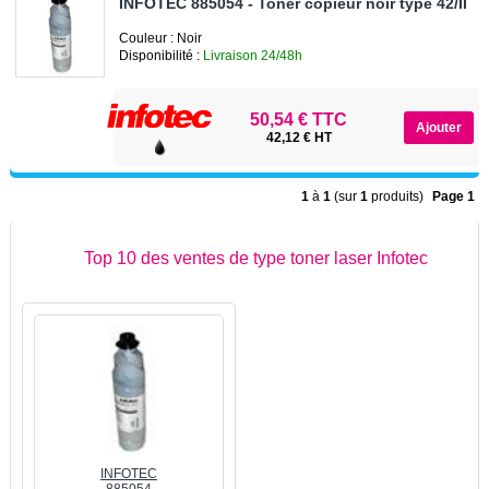
INFOTEC 885054 - Toner copieur noir type 42/II
Couleur : Noir
Disponibilité :
Livraison 24/48h
50,54 € TTC
42,12 € HT
1
à
1
(sur
1
produits)
Page 1
Top 10 des ventes de type toner laser Infotec
INFOTEC
885054