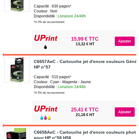
Capacité : 630 pages*
Couleur : Noir
Disponibilité :
Livraison 24/48h
*A 5% de recouvrement
15,99 € TTC
13,32 € HT
C6657AeC - Cartouche jet d'encre couleurs Géné
HP n°57
Capacité : 510 pages*
Couleur : Cyan - Magenta - Jaune
Disponibilité :
Livraison 24/48h
*A 5% de recouvrement
25,41 € TTC
21,18 € HT
C6658AeC - Cartouche jet d'encre couleurs phot
pour HP n°58 H58