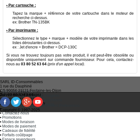
• Par cartouche :
Tapez la marque + référence de votre cartouche dans le moteur de
recherche ci-dessus.
ex: Brother TN-135BK
• Par imprimante :
Sélectionnez le type + marque + modèle de votre imprimante dans les
listes déroulantes ci-dessus.
ex : Jet d'encre > Brother > DCP-130C
Si vous ne trouvez toujours pas votre produit, il est peut-être obsolète ou
disponible uniquement sur commande fournisseur. Pour cela, contactez-
nous au
03 80 52 63 64
(prix d'un appel local)
.
SARL
ID-Consommables
1 rue du Dauphiné
CS 90056 21121
Fontaine-les-Dijon
•
Qui sommes-nous ?
Suivez-nous et partagez :
Tel :
03 80 52 63 64
•
Recycler ses cartouches usagées
Fax :
03 80 58 81 10
•
Bien choisir ses cartouches d'encre
Email :
idc@imprimantes.fr
•
Conditions générales de vente
Consent Preferences
•
Plan du site
Copyright © 1997-2025
•
Contactez-nous
•
Promotions
•
Modes de livraison
•
Modes de paiement
•
Cadeaux de fidélité
•
Forfaits coût/page
•
Espace revendeurs