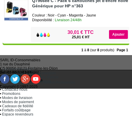
Q7966ee C - Pack 6 cartouches jet d'encre noire e
Générique pour HP n°363
Couleur : Noir - Cyan - Magenta - Jaune
Disponibilité :
Livraison 24/48h
30,01 € TTC
25,01 € HT
1
à
8
(sur
8
produits)
Page 1
SARL
ID-Consommables
1 rue du Dauphiné
CS 90056 21121
Fontaine-les-Dijon
•
Qui sommes-nous ?
Suivez-nous et partagez :
Tel :
03 80 52 63 64
•
Recycler ses cartouches usagées
Fax :
03 80 58 81 10
•
Bien choisir ses cartouches d'encre
Email :
idc@imprimantes.fr
•
Conditions générales de vente
Consent Preferences
•
Plan du site
Copyright © 1997-2025
•
Contactez-nous
•
Promotions
•
Modes de livraison
•
Modes de paiement
•
Cadeaux de fidélité
•
Forfaits coût/page
•
Espace revendeurs