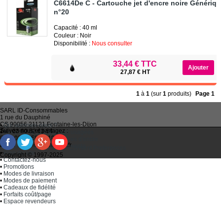
C6614De C - Cartouche jet d'encre noire Génériq
n°20
Capacité : 40 ml
Couleur : Noir
Disponibilité :
Nous consulter
33,44 € TTC
27,87 € HT
1
à
1
(sur
1
produits)
Page 1
SARL
ID-Consommables
1 rue du Dauphiné
CS 90056 21121
Fontaine-les-Dijon
•
Qui sommes-nous ?
Suivez-nous et partagez :
Tel :
03 80 52 63 64
•
Recycler ses cartouches usagées
Fax :
03 80 58 81 10
•
Bien choisir ses cartouches d'encre
Email :
idc@imprimantes.fr
•
Conditions générales de vente
Consent Preferences
•
Plan du site
Copyright © 1997-2025
•
Contactez-nous
•
Promotions
•
Modes de livraison
•
Modes de paiement
•
Cadeaux de fidélité
•
Forfaits coût/page
•
Espace revendeurs