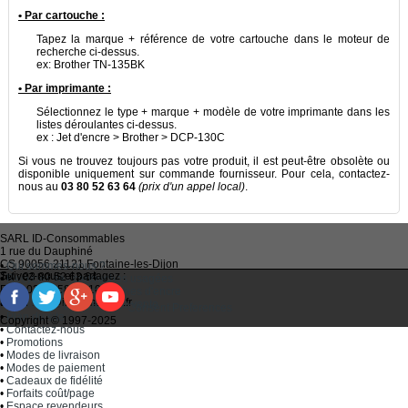
• Par cartouche :
Tapez la marque + référence de votre cartouche dans le moteur de
recherche ci-dessus.
ex: Brother TN-135BK
• Par imprimante :
Sélectionnez le type + marque + modèle de votre imprimante dans les
listes déroulantes ci-dessus.
ex : Jet d'encre > Brother > DCP-130C
Si vous ne trouvez toujours pas votre produit, il est peut-être obsolète ou
disponible uniquement sur commande fournisseur. Pour cela, contactez-
nous au
03 80 52 63 64
(prix d'un appel local)
.
SARL
ID-Consommables
1 rue du Dauphiné
CS 90056 21121
Fontaine-les-Dijon
•
Qui sommes-nous ?
Suivez-nous et partagez :
Tel :
03 80 52 63 64
•
Recycler ses cartouches usagées
Fax :
03 80 58 81 10
•
Bien choisir ses cartouches d'encre
Email :
idc@imprimantes.fr
•
Conditions générales de vente
Consent Preferences
•
Plan du site
Copyright © 1997-2025
•
Contactez-nous
•
Promotions
•
Modes de livraison
•
Modes de paiement
•
Cadeaux de fidélité
•
Forfaits coût/page
•
Espace revendeurs