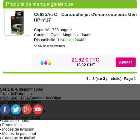
Produits de marque générique
C6625Ae C - Cartouche jet d'encre couleurs Géné
HP n°17
Capacité : 720 pages*
Couleur : Cyan - Magenta - Jaune
Disponibilité :
Livraison 24/48h
*A 5% de recouvrement
21,62 € TTC
18,02 € HT
1
à
3
(sur
3
produits)
Page 1
SARL
ID-Consommables
1 rue du Dauphiné
CS 90056 21121
Fontaine-les-Dijon
•
Qui sommes-nous ?
Suivez-nous et partagez :
Tel :
03 80 52 63 64
•
Recycler ses cartouches usagées
Fax :
03 80 58 81 10
•
Bien choisir ses cartouches d'encre
Email :
idc@imprimantes.fr
•
Conditions générales de vente
Consent Preferences
•
Plan du site
Copyright © 1997-2025
•
Contactez-nous
•
Promotions
•
Modes de livraison
•
Modes de paiement
•
Cadeaux de fidélité