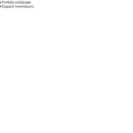
•
Forfaits coût/page
•
Espace revendeurs