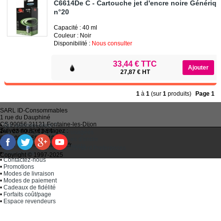
C6614De C - Cartouche jet d'encre noire Génériq
n°20
Capacité : 40 ml
Couleur : Noir
Disponibilité :
Nous consulter
33,44 € TTC
27,87 € HT
1
à
1
(sur
1
produits)
Page 1
SARL
ID-Consommables
1 rue du Dauphiné
CS 90056 21121
Fontaine-les-Dijon
•
Qui sommes-nous ?
Suivez-nous et partagez :
Tel :
03 80 52 63 64
•
Recycler ses cartouches usagées
Fax :
03 80 58 81 10
•
Bien choisir ses cartouches d'encre
Email :
idc@imprimantes.fr
•
Conditions générales de vente
Consent Preferences
•
Plan du site
Copyright © 1997-2025
•
Contactez-nous
•
Promotions
•
Modes de livraison
•
Modes de paiement
•
Cadeaux de fidélité
•
Forfaits coût/page
•
Espace revendeurs