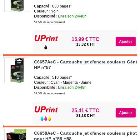
Capacité : 630 pages*
Couleur : Noir
Disponibilité :
Livraison 24/48h
*A 5% de recouvrement
15,99 € TTC
13,32 € HT
C6657AeC - Cartouche jet d'encre couleurs Géné
HP n°57
Capacité : 510 pages*
Couleur : Cyan - Magenta - Jaune
Disponibilité :
Livraison 24/48h
*A 5% de recouvrement
25,41 € TTC
21,18 € HT
C6658AeC - Cartouche jet d'encre couleurs phot
pour HP n°58 H58