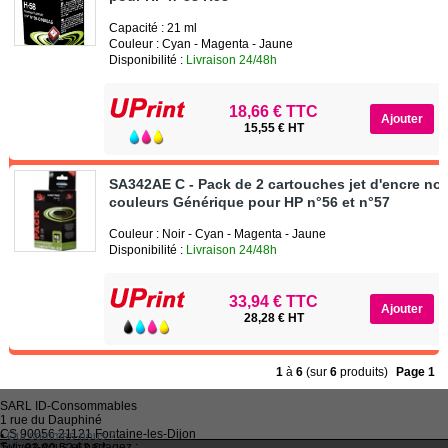
Capacité : 21 ml
Couleur : Cyan - Magenta - Jaune
Disponibilité :
Livraison 24/48h
18,66 € TTC
15,55 € HT
SA342AE C - Pack de 2 cartouches jet d'encre noi
couleurs Générique pour HP n°56 et n°57
Couleur : Noir - Cyan - Magenta - Jaune
Disponibilité :
Livraison 24/48h
33,94 € TTC
28,28 € HT
1
à
6
(sur
6
produits)
Page 1
SARL
ID-Consommables
1 rue du Dauphiné
CS 90056 21121
Fontaine-les-Dijon
•
Qui sommes-nous ?
Suivez-nous et partagez :
Tel :
03 80 52 63 64