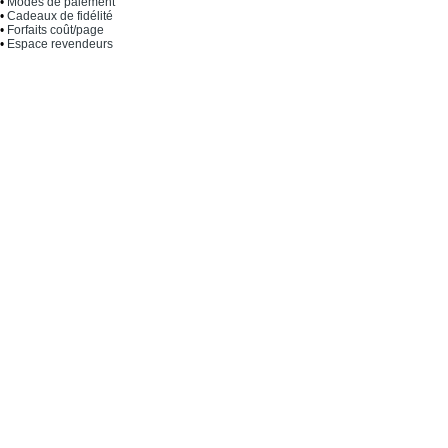
•
Modes de paiement
•
Cadeaux de fidélité
•
Forfaits coût/page
•
Espace revendeurs