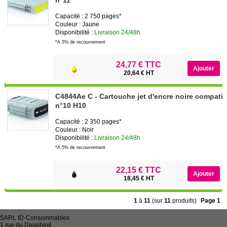
Capacité : 2 750 pages*
Couleur : Jaune
Disponibilité :
Livraison 24/48h
*A 5% de recouvrement
24,77 € TTC
20,64 € HT
C4844Ae C - Cartouche jet d'encre noire compati
n°10 H10
Capacité : 2 350 pages*
Couleur : Noir
Disponibilité :
Livraison 24/48h
*A 5% de recouvrement
22,15 € TTC
18,45 € HT
1
à
11
(sur
11
produits)
Page 1
SARL
ID-Consommables
1 rue du Dauphiné