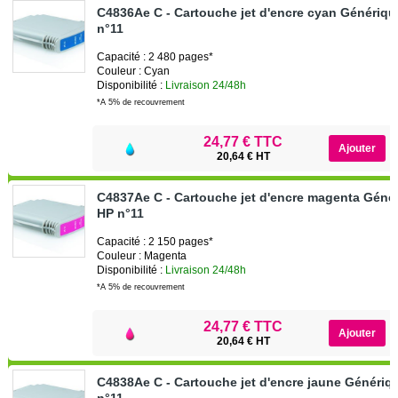
C4836Ae C - Cartouche jet d'encre cyan Génériq
n°11
Capacité : 2 480 pages*
Couleur : Cyan
Disponibilité :
Livraison 24/48h
*A 5% de recouvrement
24,77 € TTC
20,64 € HT
C4837Ae C - Cartouche jet d'encre magenta Géné
HP n°11
Capacité : 2 150 pages*
Couleur : Magenta
Disponibilité :
Livraison 24/48h
*A 5% de recouvrement
24,77 € TTC
20,64 € HT
C4838Ae C - Cartouche jet d'encre jaune Génériq
n°11