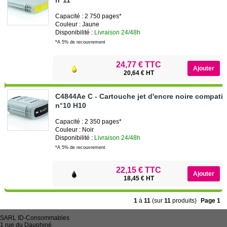
Capacité : 2 750 pages*
Couleur : Jaune
Disponibilité :
Livraison 24/48h
*A 5% de recouvrement
24,77 € TTC
20,64 € HT
C4844Ae C - Cartouche jet d'encre noire compati
n°10 H10
Capacité : 2 350 pages*
Couleur : Noir
Disponibilité :
Livraison 24/48h
*A 5% de recouvrement
22,15 € TTC
18,45 € HT
1
à
11
(sur
11
produits)
Page 1
SARL
ID-Consommables
1 rue du Dauphiné