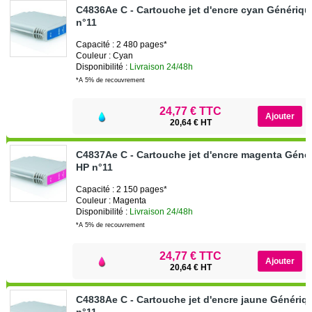
C4836Ae C - Cartouche jet d'encre cyan Génériq
n°11
Capacité : 2 480 pages*
Couleur : Cyan
Disponibilité :
Livraison 24/48h
*A 5% de recouvrement
24,77 € TTC
20,64 € HT
C4837Ae C - Cartouche jet d'encre magenta Géné
HP n°11
Capacité : 2 150 pages*
Couleur : Magenta
Disponibilité :
Livraison 24/48h
*A 5% de recouvrement
24,77 € TTC
20,64 € HT
C4838Ae C - Cartouche jet d'encre jaune Génériq
n°11