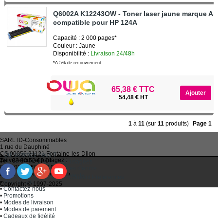
Q6002A K12243OW - Toner laser jaune marque Ar
compatible pour HP 124A
Capacité : 2 000 pages*
Couleur : Jaune
Disponibilité :
Livraison 24/48h
*A 5% de recouvrement
65,38 € TTC
54,48 € HT
1
à
11
(sur
11
produits)
Page 1
SARL
ID-Consommables
1 rue du Dauphiné
CS 90056 21121
Fontaine-les-Dijon
•
Qui sommes-nous ?
Suivez-nous et partagez :
Tel :
03 80 52 63 64
•
Recycler ses cartouches usagées
Fax :
03 80 58 81 10
•
Bien choisir ses cartouches d'encre
Email :
idc@imprimantes.fr
•
Conditions générales de vente
Consent Preferences
•
Plan du site
Copyright © 1997-2025
•
Contactez-nous
•
Promotions
•
Modes de livraison
•
Modes de paiement
•
Cadeaux de fidélité