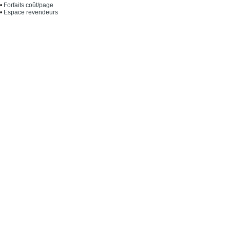
•
Forfaits coût/page
•
Espace revendeurs