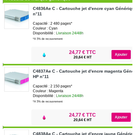
C4836Ae C - Cartouche jet d'encre cyan Génériq
n°11
Capacité : 2 480 pages*
Couleur : Cyan
Disponibilité :
Livraison 24/48h
*A 5% de recouvrement
24,77 € TTC
20,64 € HT
C4837Ae C - Cartouche jet d'encre magenta Géné
HP n°11
Capacité : 2 150 pages*
Couleur : Magenta
Disponibilité :
Livraison 24/48h
*A 5% de recouvrement
24,77 € TTC
20,64 € HT
C4838Ae C - Cartouche jet d'encre jaune Génériq