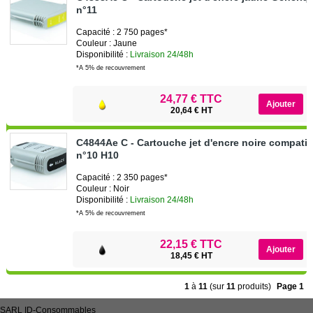
n°11
Capacité : 2 750 pages*
Couleur : Jaune
Disponibilité :
Livraison 24/48h
*A 5% de recouvrement
24,77 € TTC
20,64 € HT
C4844Ae C - Cartouche jet d'encre noire compati
n°10 H10
Capacité : 2 350 pages*
Couleur : Noir
Disponibilité :
Livraison 24/48h
*A 5% de recouvrement
22,15 € TTC
18,45 € HT
1
à
11
(sur
11
produits)
Page 1
SARL
ID-Consommables