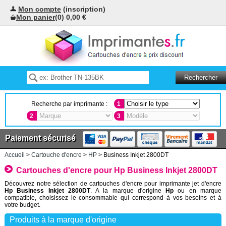
Mon compte
(inscription)
Mon panier
(0) 0,00 €
Recherche par imprimante :
1
2
3
Paiement sécurisé
Accueil
>
Cartouche d'encre
>
HP
> Business Inkjet 2800DT
Cartouches d'encre pour Hp Business Inkjet 2800DT
Découvrez notre sélection de cartouches d'encre pour imprimante jet d'encre
Hp Business Inkjet 2800DT
. A la marque d'origine
Hp
ou en marque
compatible, choisissez le consommable qui correspond à vos besoins et à
votre budget.
Produits à la marque d'origine