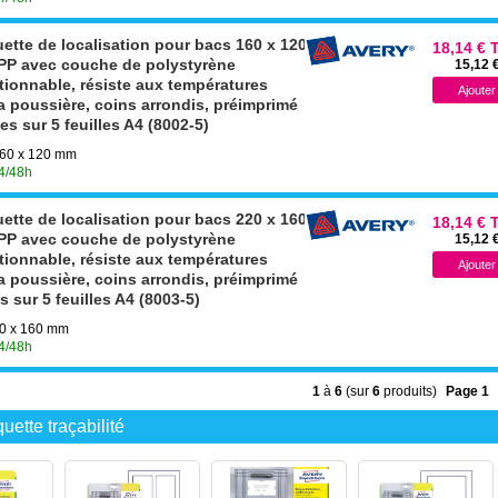
ette de localisation pour bacs 160 x 120
18,14 € 
r,PP avec couche de polystyrène
15,12 
tionnable, résiste aux températures
la poussière, coins arrondis, préimprimé
es sur 5 feuilles A4 (8002-5)
 160 x 120 mm
24/48h
ette de localisation pour bacs 220 x 160
18,14 € 
r,PP avec couche de polystyrène
15,12 
tionnable, résiste aux températures
la poussière, coins arrondis, préimprimé
s sur 5 feuilles A4 (8003-5)
220 x 160 mm
24/48h
1
à
6
(sur
6
produits)
Page 1
uette traçabilité