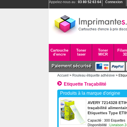
Appelez-nous au :
03 80 52 63 64
Connexion
Cartouche
Toner
Toner
Filam
d'encre
laser
MICR
3
Paiement sécurisé
Accueil
>
Rouleau étiquette adhésive
> Etique
Etiquette Traçabilité
Produits à la marque d'origine
AVERY 7214328 ETIH
traçabilité alimenta
Etiquettes Type ET
Capacité : 300 Eiquettes
Disponibilité :
Livraison 