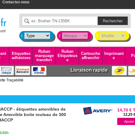
Contactez-nous
1
2
3
Ruban
Ruban
ent
Etiquettes
Cartouche
Imprimant
marquage
Etiqueteus
Pa
D
adhésives
affranchir
e
transfert
e
Livraison rapide
tte Traçabilité
ACCP - étiquettes amovibles de
14,70 € 
ire Amovible boite rouleau de 300
12,25 
IHACCP
24/48h