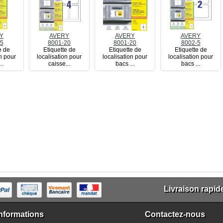
Y
AVERY
AVERY
AVERY
5
8001-20
8001-20
8002-5
e de
Etiquette de
Etiquette de
Etiquette de
on pour
localisation pour
localisation pour
localisation pour
..
caisse...
bacs ...
bacs ...
Livraison rapid
nformations
Contactez-nous