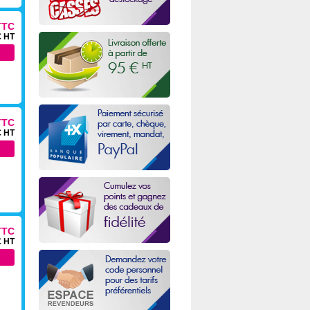
TTC
€ HT
TTC
€ HT
TTC
€ HT