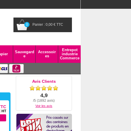
0
Panier : 0,00 € TTC
Entrepot
Sauvegard
Accessoir
pier
industrie
e
es
Commerce
Avis Clients
4,9
/5 (1892 avis)
Voir les avis
TTC
€ HT