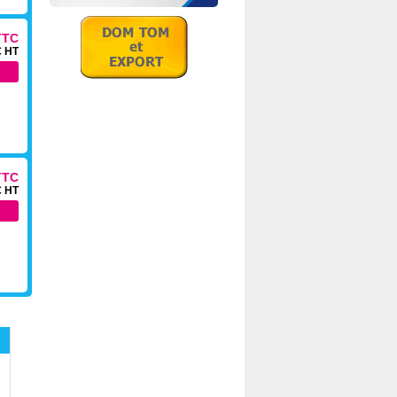
TTC
€ HT
TTC
€ HT