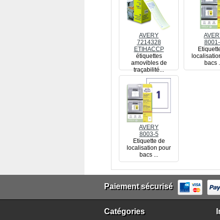
AVERY
AVER
7214328
8001-
ETIHACCP
Etiquett
étiquettes
localisati
amovibles de
bacs .
traçabilité...
AVERY
8003-5
Etiquette de
localisation pour
bacs ...
Paiement sécurisé
Catégories
I