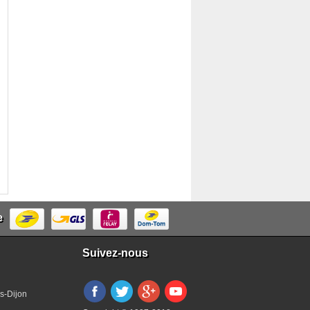
e
Suivez-nous
s-Dijon