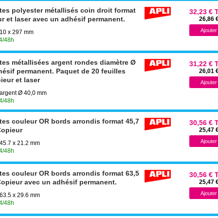
tes polyester métallisés coin droit format
32,23 € 
r et laser avec un adhésif permanent.
26,86 
 210 x 297 mm
24/48h
ttes métallisées argent rondes diamètre Ø
31,22 € 
ésif permanent. Paquet de 20 feuilles
26,01 
ieur et laser
s argent Ø 40,0 mm
24/48h
ttes couleur OR bords arrondis format 45,7
30,56 € 
Copieur
25,47 
 45.7 x 21.2 mm
24/48h
ttes couleur OR bords arrondis format 63,5
30,56 € 
Copieur avec un adhésif permanent.
25,47 
 63.5 x 29.6 mm
24/48h