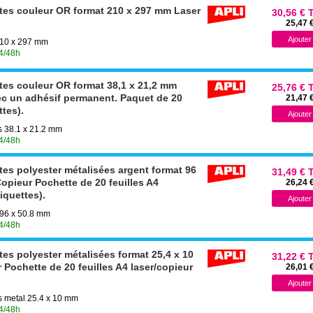
ttes couleur OR format 210 x 297 mm Laser
30,56 € 
25,47 
 210 x 297 mm
24/48h
ttes couleur OR format 38,1 x 21,2 mm
25,76 € 
ec un adhésif permanent. Paquet de 20
21,47 
ttes).
es 38.1 x 21.2 mm
24/48h
tes polyester métalisées argent format 96
31,49 € 
opieur Pochette de 20 feuilles A4
26,24 
iquettes).
 96 x 50.8 mm
24/48h
tes polyester métalisées format 25,4 x 10
31,22 € 
Pochette de 20 feuilles A4 laser/copieur
26,01 
es metal 25.4 x 10 mm
24/48h