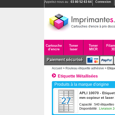
Appelez-nous au :
03 80 52 63 64
Connexion
Cartouche
Toner
Toner
Filam
d'encre
laser
MICR
3
Paiement sécurisé
Accueil
>
Rouleau étiquette adhésive
> Etiqu
Etiquette Métallisées
Produits à la marque d'origine
APLI 10070 - Etiquet
mm copieur et laser
Capacité : 540 étiquettes
Disponibilité :
Livraison 