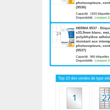
photocopieurs, conte
(9536)
Capacité : 1920 étiquett
Disponibilité :
Livraison 
HERMA 9537 - Etique
x33,9mm blanc, mat, 
polyéthylène adhésion
résistant aux intemp
photocopieurs, conte
(9537)
Capacité : 960 étiquette
Disponibilité :
Livraison 
Top 10 des ventes de type eti