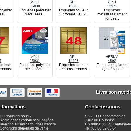
APLI
APLI
APLI
0
15030
15025
12975
olyester
Etiquettes polyester
Etiquettes couleur
Etiquettes
es...
métalisées...
OR format 38,1 x...
métallisées argent
rondes...
APLI
APLI
HERMA
7
15031
14886
4592
couleur
Etiquettes polyester
Etiquettes couleur
Etiquette de plaque
rrondis
métalisées...
OR bords arrondis...
signalétique...
Livraison rapid
nformations
Contactez-nous
Qui sommes-nous ?
SARL
ID-Consommables
Recycler ses cartouches usagées
1 rue du Dauphiné
Bien choisir ses cartouches d'encre
CS 90056 21121
Fontaine-le
Conditions générales de vente
Tel :
03 80 52 63 64