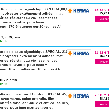
tte de plaque signalétique SPECIAL,63,5
18,32 € 
m polyester, extrêmement adhésif, mat,
15,27 
éries, résistant au viellissement et
chirure, lavable, pour laser +
nu: 270 étiquettes sur 10 feuilles A4
 63,5 x 29,6 mm
24/48h
tte de plaque signalétique SPECIAL, 210
18,32 € 
m polyester, extrêmement adhésif, mat,
15,27 
éries, résistant au viellissement et
chirure, lavable, pour laser +
nu: 10 étiquettes sur 10 feuilles A4
 210 x 297 mm
24/48h
tte en film adhésif Outdoor SPECIAL,45,7
70,10 € 
avec marge, coins arrondis, film
58,42 
 très forte, anti-huile et anti-salissures,
éries, pour imprimantes laser et