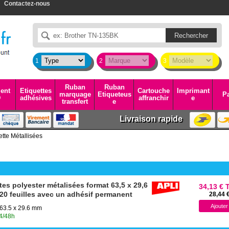
Contactez-nous
1
2
3
Ruban
Ruban
ent
Etiquettes
Cartouche
Imprimant
marquage
Etiqueteus
Pa
D
adhésives
affranchir
e
transfert
e
Livraison rapide
ette Métallisées
tes polyester métalisées format 63,5 x 29,6
34,13 € 
 20 feuilles avec un adhésif permanent
28,44 
 63.5 x 29.6 mm
24/48h