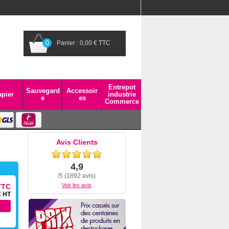
0
Panier : 0,00 € TTC
Entrepot
Sauvegard
Accessoir
pier
industrie
e
es
Commerce
Avis Clients
4,9
/5 (1892 avis)
Voir les avis
TTC
€ HT