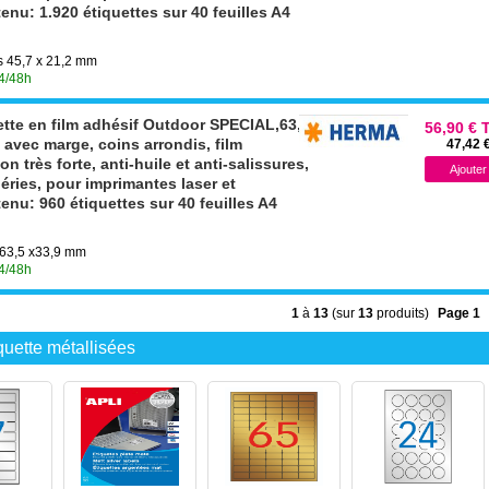
nu: 1.920 étiquettes sur 40 feuilles A4
es 45,7 x 21,2 mm
24/48h
tte en film adhésif Outdoor SPECIAL,63,5
56,90 € 
avec marge, coins arrondis, film
47,42 
 très forte, anti-huile et anti-salissures,
éries, pour imprimantes laser et
nu: 960 étiquettes sur 40 feuilles A4
s 63,5 x33,9 mm
24/48h
1
à
13
(sur
13
produits)
Page 1
quette métallisées