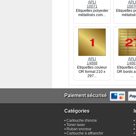
APLI
APLI
10071
1007
Etiquettes polyester
Etiquettes p
métallisés coin...
métalisé
APLI
APLI
14888
1488
Etiquettes couleur
Etiquettes 
OR format 210 x
OR bords a
297...
...
Paiement sécurisé
Catégories
I
•
Cartouche d'encre
•
•
Toner laser
•
•
Ruban encreur
•
•
Cartouche à affranchir
•