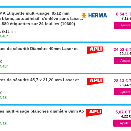
A Étiquette multi-usage, 8x12 mm,
8,54 € 
in blanc, autoadhésif, s'enlève sans laisser
7,12 
.880 étiquettes sur 24 feuilles (10600)
tes 8x12mm
24/48h
ttes de sécurité Diamètre 40mm Laser et
24,53 € 
20,44 
40
24/48h
tes de sécurité 45,7 x 21,20 mm Laser et
28,13 € 
23,44 
80
24/48h
lles multi-usage blanches diamètre 8mm A5
5,07 € 
4,22 
24/48h