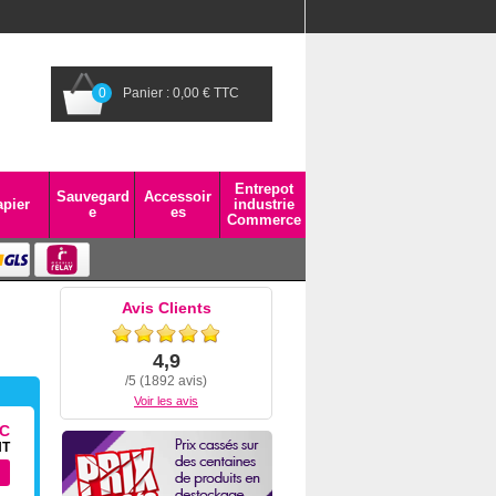
0
Panier : 0,00 € TTC
Entrepot
Sauvegard
Accessoir
pier
industrie
e
es
Commerce
Avis Clients
4,9
/5 (1892 avis)
Voir les avis
TC
HT