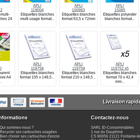
APLI
APLI
APLI
12
119004
100983
15085
multi-
Etiquettes blanches
Etiquettes blanches
Etiquettes polyester
ches 24
multi usage format...
format 63,5 x 72mm
blanches format...
APLI
APLI
APLI
0
119758
119759
119752 x5
parent
Etiquettes blanches
Etiquettes blanches
Etiquettes blanches
ive A4
format 105 x 148,5...
format 210 x 148,5...
format 70 x 42,4
.
mm...
Livraison rapid
nformations
Contactez-nous
Qui sommes-nous ?
SARL
ID-Consommables
Recycler ses cartouches usagées
1 rue du Dauphiné
Bien choisir ses cartouches d'encre
CS 90056 21121
Fontaine-le