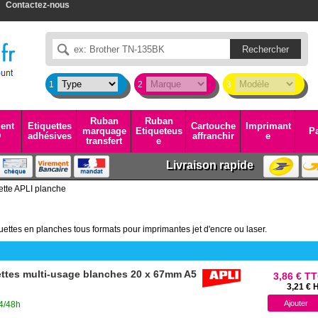
Contactez-nous
1
2
3
Ruban
Ruban
ent
Etiquettes
Cartouche
Imprimant
marquage
Etiqueteus
Pa
D
adhésives
affranchir
e
transfert
e
Livraison rapide
ette APLI planche
ettes en planches tous formats pour imprimantes jet d'encre ou laser.
ettes multi-usage blanches 20 x 67mm A5
3,86 € T
3,21 € 
24/48h