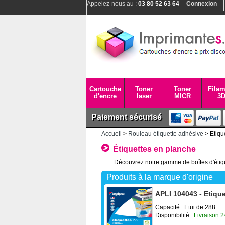
Appelez-nous au :
03 80 52 63 64
Connexion
Cartouche
Toner
Toner
Filam
d'encre
laser
MICR
3
Paiement sécurisé
Accueil
>
Rouleau étiquette adhésive
> Etiqu
Étiquettes en planche
Découvrez notre gamme de boîtes d'étiqu
Produits à la marque d'origine
APLI 104043 - Etiqu
Capacité : Etui de 288
Disponibilité :
Livraison 