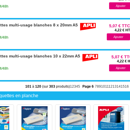
24/48h
ettes multi-usage blanches 8 x 20mm A5
5,07 € TTC
4,22 € HT
24/48h
ettes multi-usage blanches 10 x 22mm A5
5,07 € T
4,22 € 
24/48h
101
à
120
(sur
303
produits)
1
2
3
4
5
Page 6
7
8
9
10
11
12
13
14
15
16
iquettes en planche