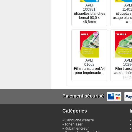
APLI
APLI
100981
1140
Etiquettes blanches
Etiquettes 
format 63,5 x
usage blan
46,6mm
x...
APLI
APLI
01062
1029
Film transparent A4
Film trans
pour imprimante...
auto-adhés
pour..
Paiement sécurisé
Catégories
I
•
Cartouche d'encre
•
•
Toner laser
•
•
Ruban encreur
•