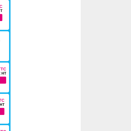
TC
HT
TTC
€ HT
TTC
 HT