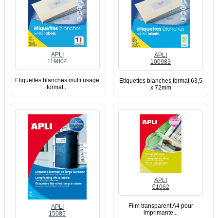
APLI
APLI
119004
100983
Etiquettes blanches multi usage
Etiquettes blanches format 63,5
format...
x 72mm
APLI
01062
Film transparent A4 pour
APLI
imprimante...
15085