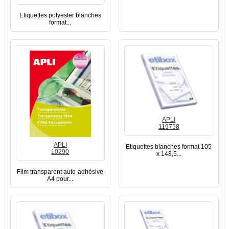
Etiquettes polyester blanches
format...
APLI
119758
APLI
Etiquettes blanches format 105
10290
x 148,5...
Film transparent auto-adhésive
A4 pour...