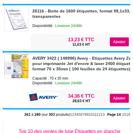
26116 - Boite de 1600 étiquettes, format 99,1x33,9
transparentes
Disponibilité :
Livraison 24/48h
13,23 € TTC
11,03 € HT
AVERY 3422 ( 148996) Avery - Etiquettes Avery Z
pour imprimante Jet d'encre & laser 2400 étiquet
format 70 x 35mm ( 100 feuilles de 24 étiquettes)
Capacité : 70 x 35 mm
Disponibilité :
Livraison 24/48h
34,36 € TTC
28,63 € HT
261
à
280
(sur
303
produits)
1
2
3
4
5
6
7
8
9
10
11
12
13
Page 14
15
16
Top 10 des ventes de type Étiquettes en planche